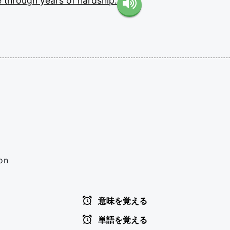
e
through
years
of
hardship.
on
意味を覚える
単語を覚える