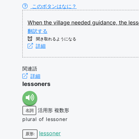
このボタンはなに？
When
the
village
needed
guidance,
the
les
翻訳する
聞き取れるようになる
詳細
関連語
詳細
lessoners
活用形
複数形
名詞
plural of lessoner
lessoner
原形: