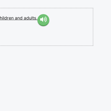
hildren
and
adults.