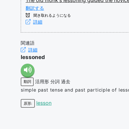
The
old
monk's
lessoning
guided
the
novic
翻訳する
聞き取れるようになる
詳細
関連語
詳細
lessoned
活用形
分詞
過去
動詞
simple past tense and past participle of less
lesson
原形: