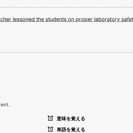
acher
lessoned
the
students
on
proper
laboratory
safe
dent.
意味を覚える
単語を覚える