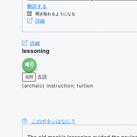
翻訳する
聞き取れるようになる
詳細
詳細
lessoning
古語
名詞
(archaic) instruction; tuition
このボタンはなに？