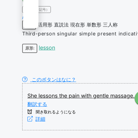
IPA（発音記号）
/ˈlɛsn̩z/
活用形
直説法
現在形
単数形
三人称
動詞
Third-person singular simple present indicat
lesson
原形:
このボタンはなに？
She
lessons
the
pain
with
gentle
massage.
翻訳する
聞き取れるようになる
詳細