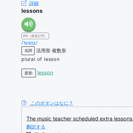
詳細
lessons
IPA（発音記号）
/ˈlɛsn̩z/
活用形
複数形
名詞
plural of lesson
lesson
原形:
このボタンはなに？
The
music
teacher
scheduled
extra
lesson
翻訳する