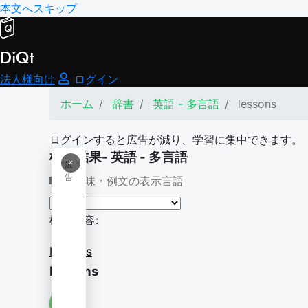
本文へスキップ
DiQt
法人様向け
ログイン
ホーム
辞書
英語 - 多言語
lessons
ログインすると広告が減り、学習に集中できます。
検索結果- 英語 - 多言語
×
広
告
意味・例文の表示言語
検索内容:
lessons
lessons