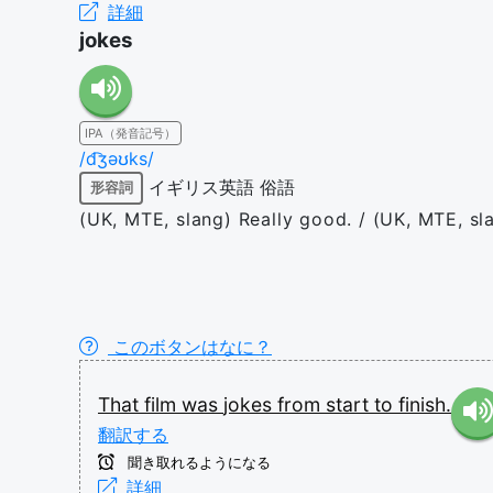
詳細
jokes
IPA（発音記号）
/d͡ʒəʊks/
イギリス英語
俗語
形容詞
(UK, MTE, slang) Really good. / (UK, MTE, sla
このボタンはなに？
That
film
was
jokes
from
start
to
finish.
翻訳する
聞き取れるようになる
詳細