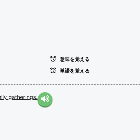
意味を覚える
単語を覚える
ily
gatherings.