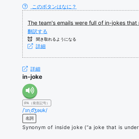
このボタンはなに？
The
team's
emails
were
full
of
in-jokes
that
翻訳する
聞き取れるようになる
詳細
詳細
in-joke
IPA（発音記号）
/ˈɪnˌd͡ʒəʊk/
名詞
Synonym of inside joke (“a joke that is unde