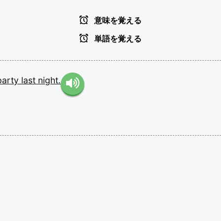
意味を覚える
単語を覚える
party
last
night.