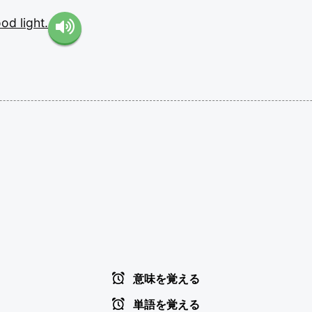
ood
light.
意味を覚える
単語を覚える