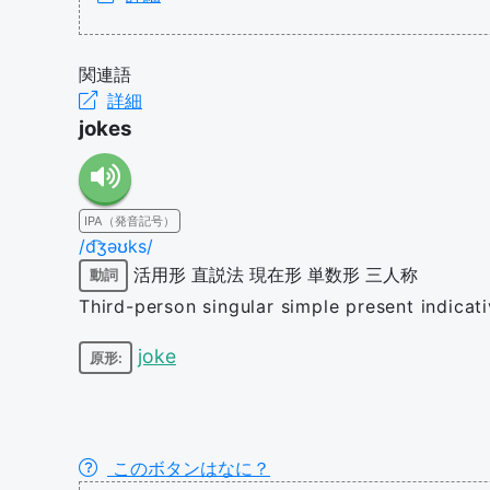
関連語
詳細
jokes
IPA（発音記号）
/d͡ʒəʊks/
活用形
直説法
現在形
単数形
三人称
動詞
Third-person singular simple present indicat
joke
原形:
このボタンはなに？