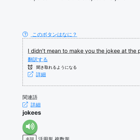
このボタンはなに？
I
didn't
mean
to
make
you
the
jokee
at
the
翻訳する
聞き取れるようになる
詳細
関連語
詳細
jokees
活用形
複数形
名詞