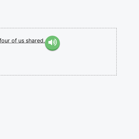
four
of
us
shared.