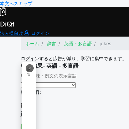
本文へスキップ
DiQt
法人様向け
ログイン
ホーム
辞書
英語 - 多言語
jokes
ログインすると広告が減り、学習に集中できます。
検索結果- 英語 - 多言語
×
広
告
意味・例文の表示言語
検索内容:
jokes
jokes