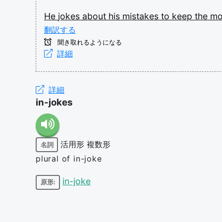
He
jokes
about
his
mistakes
to
keep
the
m
翻訳する
聞き取れるようになる
詳細
詳細
in-jokes
活用形
複数形
名詞
plural of in-joke
in-joke
原形: