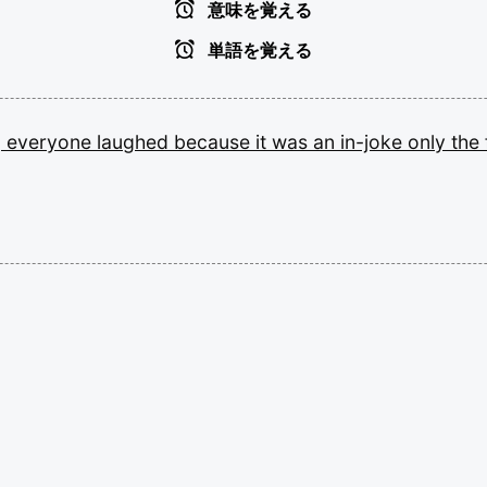
意味を覚える
単語を覚える
,
everyone
laughed
because
it
was
an
in-joke
only
the