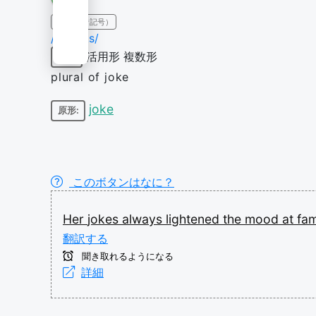
IPA（発音記号）
/d͡ʒəʊks/
活用形
複数形
名詞
plural of joke
joke
原形:
このボタンはなに？
Her
jokes
always
lightened
the
mood
at
fam
翻訳する
聞き取れるようになる
詳細