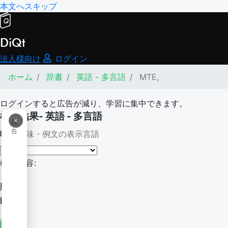
本文へスキップ
DiQt
法人様向け
ログイン
ホーム
辞書
英語 - 多言語
MTE,
ログインすると広告が減り、学習に集中できます。
検索結果- 英語 - 多言語
×
広
告
意味・例文の表示言語
検索内容:
MTE,
MTE