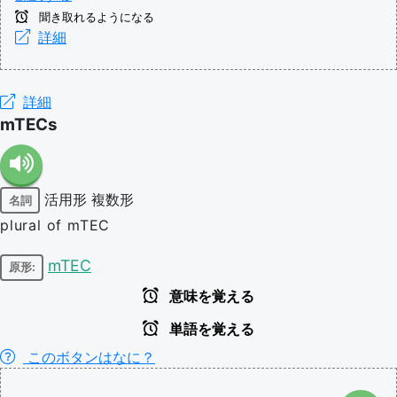
聞き取れるようになる
詳細
詳細
mTECs
活用形
複数形
名詞
plural of mTEC
mTEC
原形:
意味を覚える
単語を覚える
このボタンはなに？