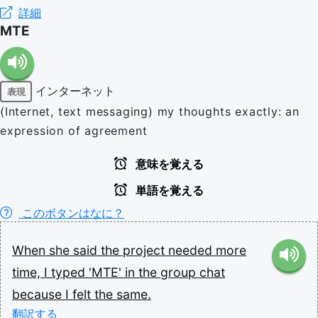
詳細
MTE
インターネット
表現
(Internet, text messaging) my thoughts exactly: an
expression of agreement
意味を覚える
単語を覚える
このボタンはなに？
When
she
said
the
project
needed
more
time,
I
typed
'MTE'
in
the
group
chat
because
I
felt
the
same.
翻訳する