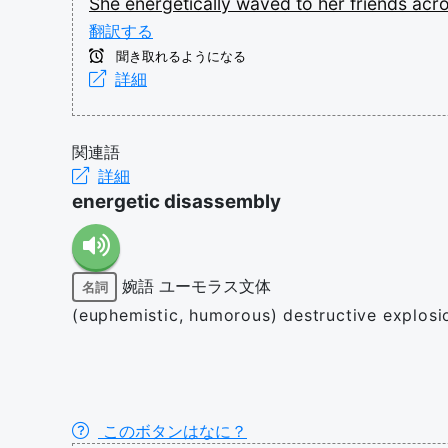
She
energetically
waved
to
her
friends
acr
翻訳する
聞き取れるようになる
詳細
関連語
詳細
energetic disassembly
婉語
ユーモラス文体
名詞
(euphemistic, humorous) destructive explosi
このボタンはなに？