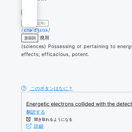
IPA（発音記号）
/ˌɛnɚˈd͡ʒɛtɪk/
廃用
形容詞
(sciences) Possessing or pertaining to energy
effects; efficacious, potent.
このボタンはなに？
Energetic
electrons
collided
with
the
detec
翻訳する
聞き取れるようになる
詳細