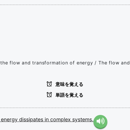
 the flow and transformation of energy / The flow and
意味を覚える
単語を覚える
w
energy
dissipates
in
complex
systems.