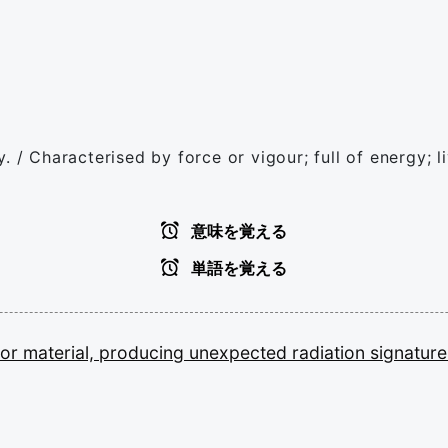
. / Characterised by force or vigour; full of energy; l
意味を覚える
単語を覚える
tor
material,
producing
unexpected
radiation
signature