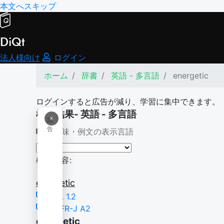
本文へスキップ
DiQt
法人様向け
ログイン
ホーム
辞書
英語 - 多言語
energetic
ログインすると広告が減り、学習に集中できます。
検索結果- 英語 - 多言語
×
広
告
意味・例文の表示言語
検索内容:
energetic
TSL 1.2
CEFR-J A2
energetic