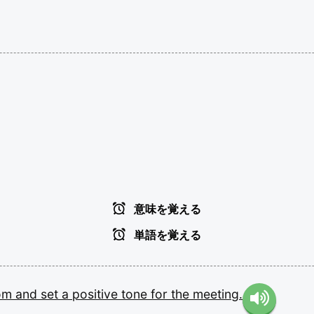
意味を覚える
単語を覚える
om
and
set
a
positive
tone
for
the
meeting.