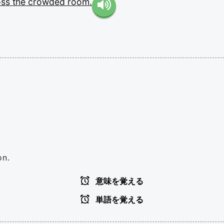
oss
the
crowded
room.
on.
意味を覚える
単語を覚える