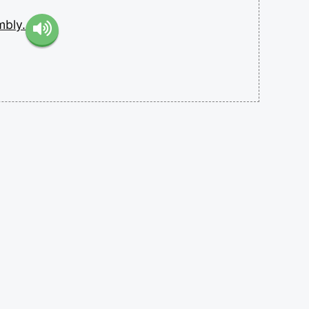
mbly.