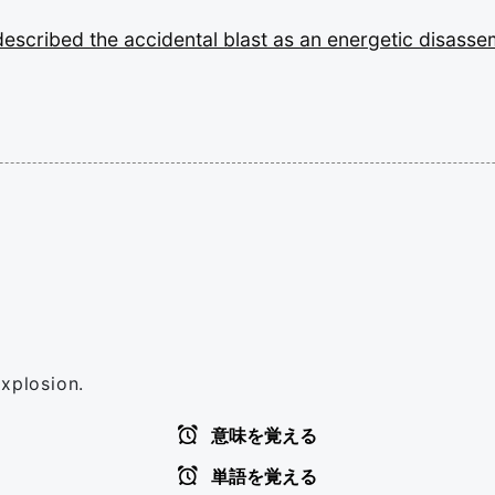
described
the
accidental
blast
as
an
energetic
disasse
explosion.
意味を覚える
単語を覚える