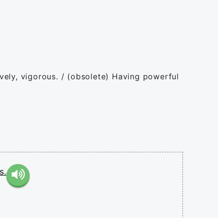
ively, vigorous. / (obsolete) Having powerful
s.