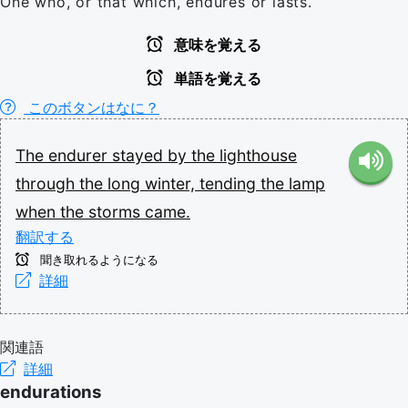
One who, or that which, endures or lasts.
意味を覚える
単語を覚える
このボタンはなに？
The
endurer
stayed
by
the
lighthouse
through
the
long
winter,
tending
the
lamp
when
the
storms
came.
翻訳する
聞き取れるようになる
詳細
関連語
詳細
endurations