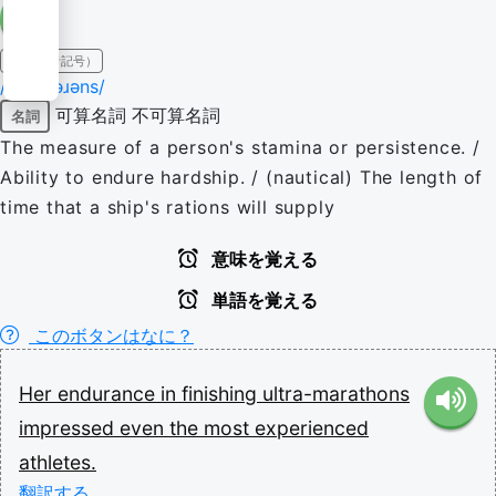
IPA（発音記号）
/ɪnˈdjʊəɹəns/
可算名詞
不可算名詞
名詞
The measure of a person's stamina or persistence. /
Ability to endure hardship. / (nautical) The length of
time that a ship's rations will supply
意味を覚える
単語を覚える
このボタンはなに？
Her
endurance
in
finishing
ultra-marathons
impressed
even
the
most
experienced
athletes.
翻訳する