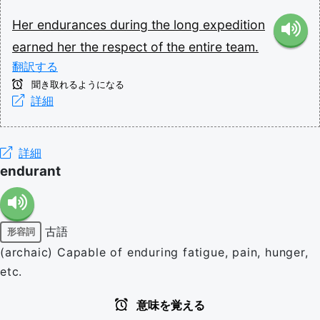
Her
endurances
during
the
long
expedition
earned
her
the
respect
of
the
entire
team.
翻訳する
聞き取れるようになる
詳細
詳細
endurant
古語
形容詞
(archaic) Capable of enduring fatigue, pain, hunger,
etc.
意味を覚える