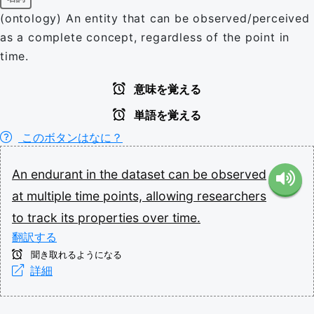
(ontology) An entity that can be observed/perceived
as a complete concept, regardless of the point in
time.
意味を覚える
単語を覚える
このボタンはなに？
An
endurant
in
the
dataset
can
be
observed
at
multiple
time
points,
allowing
researchers
to
track
its
properties
over
time.
翻訳する
聞き取れるようになる
詳細