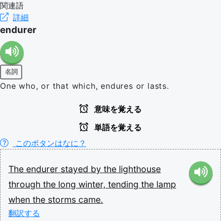
関連語
詳細
endurer
名詞
One who, or that which, endures or lasts.
意味を覚える
単語を覚える
このボタンはなに？
The
endurer
stayed
by
the
lighthouse
through
the
long
winter,
tending
the
lamp
when
the
storms
came.
翻訳する