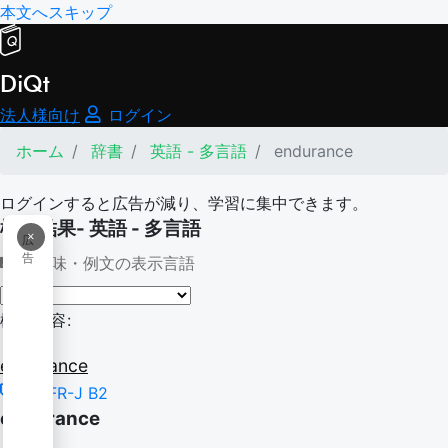
本文へスキップ
DiQt
法人様向け
ログイン
ホーム
辞書
英語 - 多言語
endurance
ログインすると広告が減り、学習に集中できます。
検索結果- 英語 - 多言語
×
広
告
意味・例文の表示言語
検索内容:
endurance
CEFR-J B2
endurance