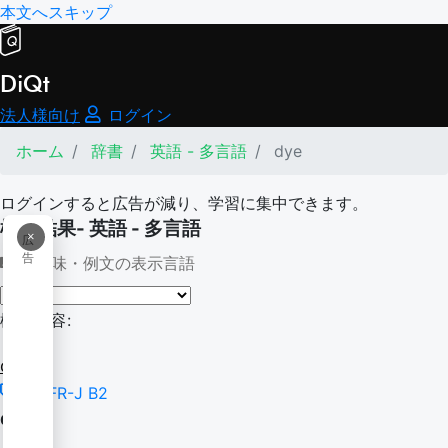
本文へスキップ
DiQt
法人様向け
ログイン
ホーム
辞書
英語 - 多言語
dye
ログインすると広告が減り、学習に集中できます。
検索結果- 英語 - 多言語
×
広
告
意味・例文の表示言語
検索内容:
dye
CEFR-J B2
dye