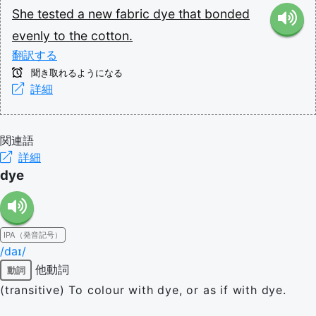
She
tested
a
new
fabric
dye
that
bonded
evenly
to
the
cotton.
翻訳する
聞き取れるようになる
詳細
関連語
詳細
dye
IPA（発音記号）
/daɪ/
他動詞
動詞
(transitive) To colour with dye, or as if with dye.