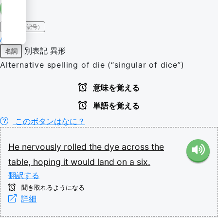
IPA（発音記号）
/daɪ/
別表記
異形
名詞
Alternative spelling of die (“singular of dice”)
意味を覚える
単語を覚える
このボタンはなに？
He
nervously
rolled
the
dye
across
the
table,
hoping
it
would
land
on
a
six.
翻訳する
聞き取れるようになる
詳細