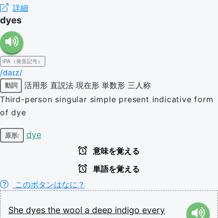
詳細
dyes
IPA（発音記号）
/daɪz/
活用形
直説法
現在形
単数形
三人称
動詞
Third-person singular simple present indicative form
of dye
dye
原形:
意味を覚える
単語を覚える
このボタンはなに？
She
dyes
the
wool
a
deep
indigo
every