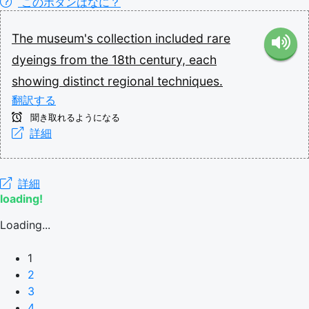
このボタンはなに？
The
museum's
collection
included
rare
dyeings
from
the
18th
century,
each
showing
distinct
regional
techniques.
翻訳する
聞き取れるようになる
詳細
詳細
loading!
Loading...
1
2
3
4