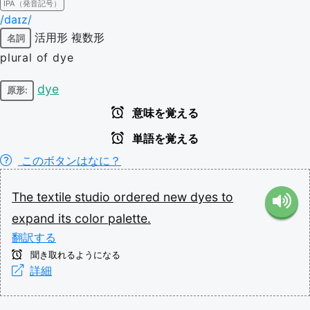
IPA（発音記号）
/daɪz/
活用形
複数形
名詞
plural of dye
dye
原形:
意味を覚える
単語を覚える
このボタンはなに？
The
textile
studio
ordered
new
dyes
to
expand
its
color
palette.
翻訳する
聞き取れるようになる
詳細