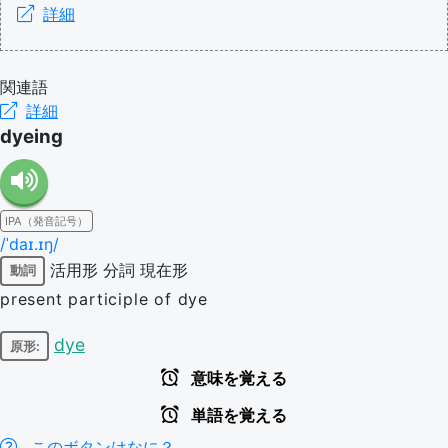
詳細
関連語
詳細
dyeing
IPA（発音記号）
/ˈdaɪ.ɪŋ/
活用形
分詞
現在形
動詞
present participle of dye
dye
原形:
意味を覚える
単語を覚える
このボタンはなに？