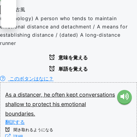
古風
名詞
(psychology) A person who tends to maintain
emotional distance and detachment / A means for
establishing distance / (dated) A long-distance
runner
意味を覚える
単語を覚える
このボタンはなに？
As
a
distancer,
he
often
kept
conversations
shallow
to
protect
his
emotional
boundaries.
翻訳する
聞き取れるようになる
詳細