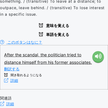
something. / (transitive) To leave at a distance; to
outpace, leave behind. / (transitive) To lose interest
in a specific issue.
意味を覚える
単語を覚える
このボタンはなに？
After
the
scandal,
the
politician
tried
to
distance
himself
from
his
former
associates.
翻訳する
聞き取れるようになる
詳細
関連語
詳細