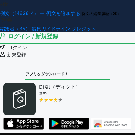
例文
例文（1463614）
例文を追加する
例文の編集履歴（39）
その他
編集者（35）
編集ガイドライン
クレジット
ログイン / 新規登録
ログイン
新規登録
アプリをダウンロード！
DiQt（ディクト）
無料
★★★★★
★★★★★