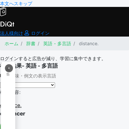
本文へスキップ
DiQt
法人様向け
ログイン
ホーム
辞書
英語 - 多言語
distance.
ログインすると広告が減り、学習に集中できます。
検索結果- 英語 - 多言語
×
広
告
意味・例文の表示言語
検索内容:
distance.
distancer