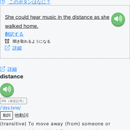
このボタンはなに？
She
could
hear
music
in
the
distance
as
she
walked
home.
翻訳する
聞き取れるようになる
詳細
詳細
distance
IPA（発音記号）
/ˈdɪs.tɪns/
他動詞
動詞
(transitive) To move away (from) someone or