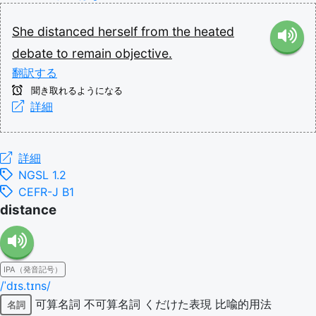
She
distanced
herself
from
the
heated
debate
to
remain
objective.
翻訳する
聞き取れるようになる
詳細
詳細
NGSL 1.2
CEFR-J B1
distance
IPA（発音記号）
/ˈdɪs.tɪns/
可算名詞
不可算名詞
くだけた表現
比喩的用法
名詞