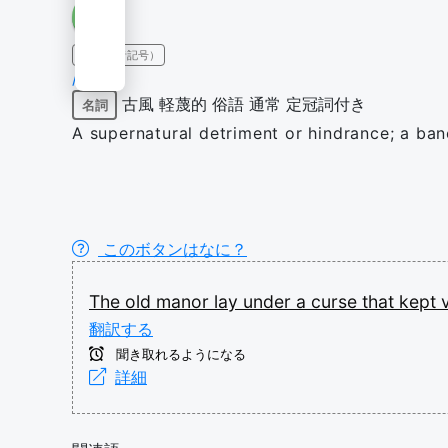
IPA（発音記号）
/kɜːs/
古風
軽蔑的
俗語
通常
定冠詞付き
名詞
A supernatural detriment or hindrance; a ban
このボタンはなに？
The
old
manor
lay
under
a
curse
that
kept
翻訳する
聞き取れるようになる
詳細