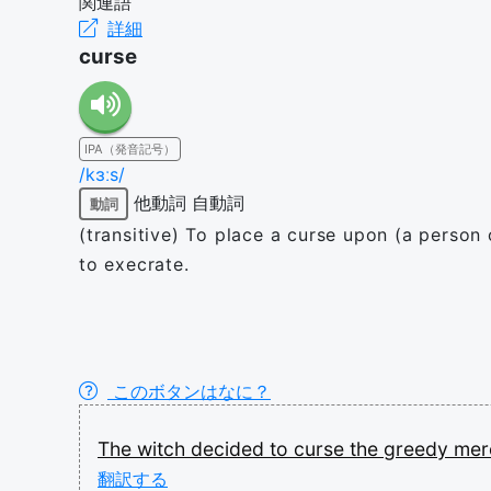
関連語
詳細
curse
IPA（発音記号）
/kɜːs/
他動詞
自動詞
動詞
(transitive) To place a curse upon (a person 
to execrate.
このボタンはなに？
The
witch
decided
to
curse
the
greedy
mer
翻訳する