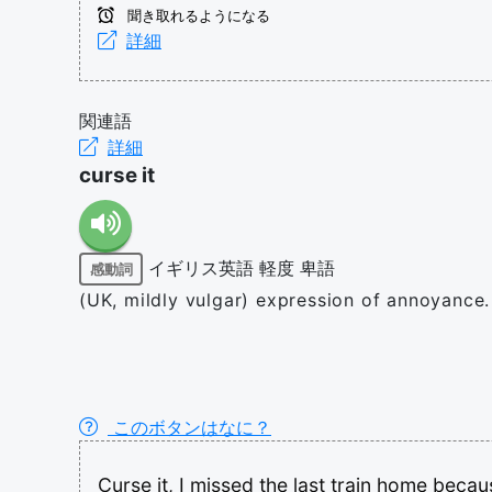
聞き取れるようになる
詳細
関連語
詳細
curse it
イギリス英語
軽度
卑語
感動詞
(UK, mildly vulgar) expression of annoyance.
このボタンはなに？
Curse
it,
I
missed
the
last
train
home
becau