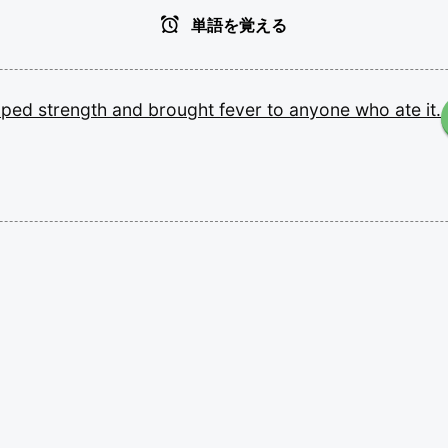
単語を覚える
pped
strength
and
brought
fever
to
anyone
who
ate
it.