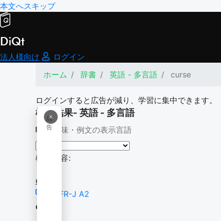
本文へスキップ
DiQt
法人様向け
ログイン
ホーム
辞書
英語 - 多言語
curse
ログインすると広告が減り、学習に集中できます。
検索結果- 英語 - 多言語
×
広
告
意味・例文の表示言語
検索内容:
curse
CEFR-J A2
curse