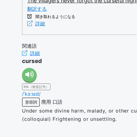
The
villagers
never
forgot
the
curseful
nigh
翻訳する
聞き取れるようになる
詳細
関連語
詳細
cursed
IPA（発音記号）
/ˈkɜːsɪd/
廃用
口語
形容詞
Under some divine harm, malady, or other cur
(colloquial) Frightening or unsettling.