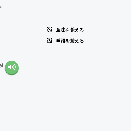
se
意味を覚える
単語を覚える
l.