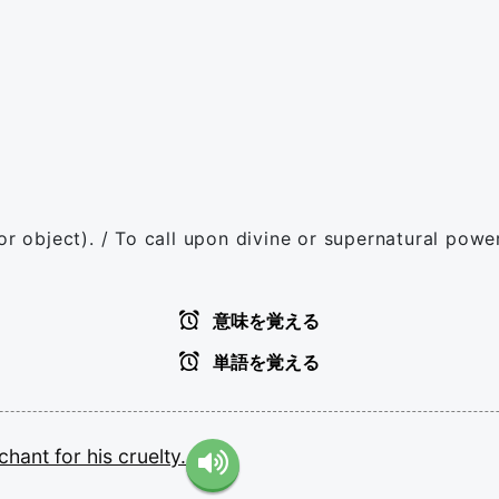
or object). / To call upon divine or supernatural powe
意味を覚える
単語を覚える
chant
for
his
cruelty.