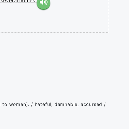
y
several
homes.
d to women). / hateful; damnable; accursed /