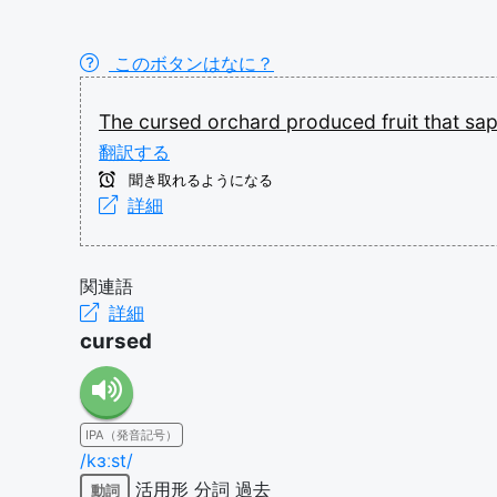
このボタンはなに？
The
cursed
orchard
produced
fruit
that
sa
翻訳する
聞き取れるようになる
詳細
関連語
詳細
cursed
IPA（発音記号）
/kɜːst/
活用形
分詞
過去
動詞