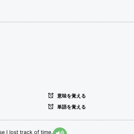
意味を覚える
単語を覚える
se
I
lost
track
of
time.