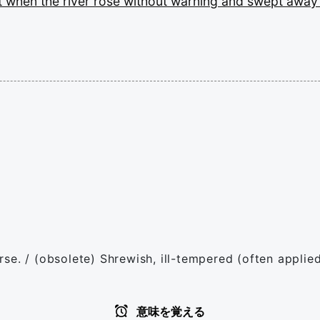
t
when
the
river
rose
without
warning
and
swept
awa
se. / (obsolete) Shrewish, ill-tempered (often applie
意味を覚える