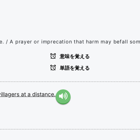
e. / A prayer or imprecation that harm may befall so
意味を覚える
単語を覚える
villagers
at
a
distance.