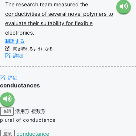
The
research
team
measured
the
conductivities
of
several
novel
polymers
to
evaluate
their
suitability
for
flexible
electronics.
翻訳する
聞き取れるようになる
詳細
詳細
conductances
活用形
複数形
名詞
plural of conductance
conductance
原形: