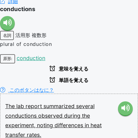
詳細
conductions
活用形
複数形
名詞
plural of conduction
conduction
原形:
意味を覚える
単語を覚える
このボタンはなに？
The
lab
report
summarized
several
conductions
observed
during
the
experiment,
noting
differences
in
heat
transfer
rates.