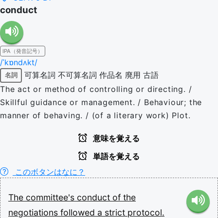
conduct
IPA（発音記号）
/ˈkɒndʌkt/
可算名詞
不可算名詞
作品名
廃用
古語
名詞
The act or method of controlling or directing. /
Skillful guidance or management. / Behaviour; the
manner of behaving. / (of a literary work) Plot.
意味を覚える
単語を覚える
このボタンはなに？
The
committee's
conduct
of
the
negotiations
followed
a
strict
protocol.