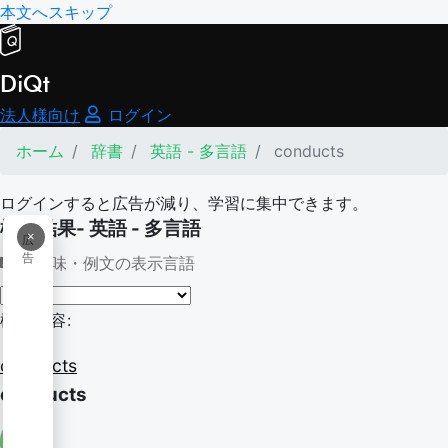
本文へスキップ
DiQt
法人様向け
ログイン
ホーム
辞書
英語 - 多言語
conducts
ログインすると広告が減り、学習に集中できます。
検索結果- 英語 - 多言語
×
広
告
意味・例文の表示言語
検索内容:
conducts
conducts