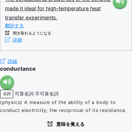
made
it
ideal
for
high-temperature
heat
transfer
experiments.
翻訳する
聞き取れるようになる
詳細
詳細
conductance
可算名詞
不可算名詞
名詞
(physics) A measure of the ability of a body to
conduct electricity; the reciprocal of its resistance.
意味を覚える