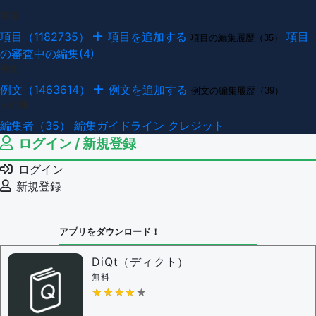
項目
項目（1182735）
項目を追加する
項目
項目の編集履歴（35）
の審査中の編集(4)
例文
例文（1463614）
例文を追加する
例文の編集履歴（39）
その他
編集者（35）
編集ガイドライン
クレジット
ログイン / 新規登録
ログイン
新規登録
アプリをダウンロード！
DiQt（ディクト）
無料
★★★★★
★★★★★