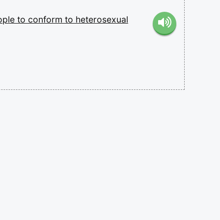
ople
to
conform
to
heterosexual