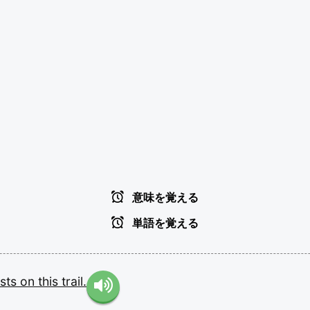
意味を覚える
単語を覚える
ists
on
this
trail.