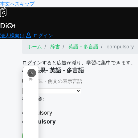
本文へスキップ
DiQt
法人様向け
ログイン
ホーム
辞書
英語 - 多言語
compulsory
ログインすると広告が減り、学習に集中できます。
検索結果- 英語 - 多言語
×
広
告
意味・例文の表示言語
検索内容:
compulsory
compulsory