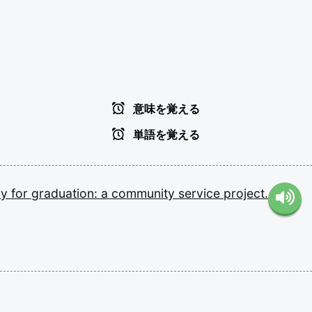
意味を覚える
単語を覚える
ry
for
graduation:
a
community
service
project.