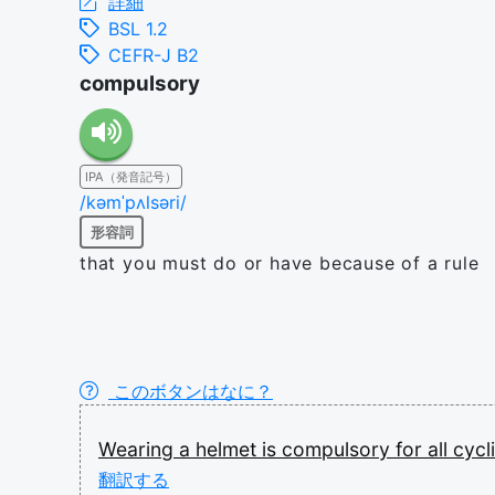
詳細
BSL 1.2
CEFR-J B2
compulsory
IPA（発音記号）
/kəmˈpʌlsəri/
形容詞
that you must do or have because of a rule
このボタンはなに？
Wearing
a
helmet
is
compulsory
for
all
cycl
翻訳する