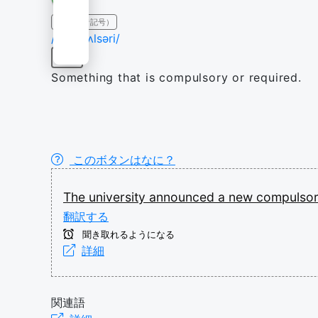
IPA（発音記号）
/kəmˈpʌlsəri/
名詞
Something that is compulsory or required.
このボタンはなに？
The
university
announced
a
new
compulso
翻訳する
聞き取れるようになる
詳細
関連語