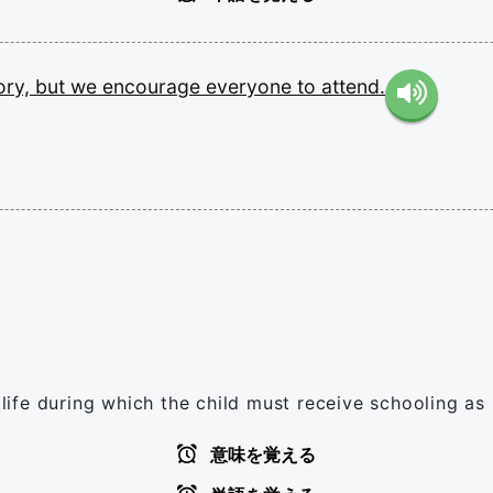
ory,
but
we
encourage
everyone
to
attend.
s life during which the child must receive schooling as
意味を覚える