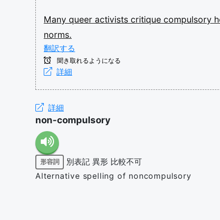
Many
queer
activists
critique
compulsory
h
norms.
翻訳する
聞き取れるようになる
詳細
詳細
non-compulsory
別表記
異形
比較不可
形容詞
Alternative spelling of noncompulsory