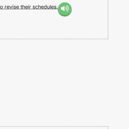
to
revise
their
schedules.