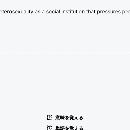
eterosexuality
as
a
social
institution
that
pressures
pe
意味を覚える
単語を覚える