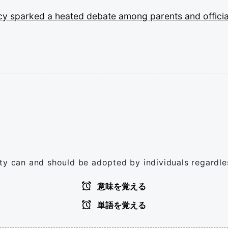
icy
sparked
a
heated
debate
among
parents
and
officia
ty can and should be adopted by individuals regardles
意味を覚える
単語を覚える