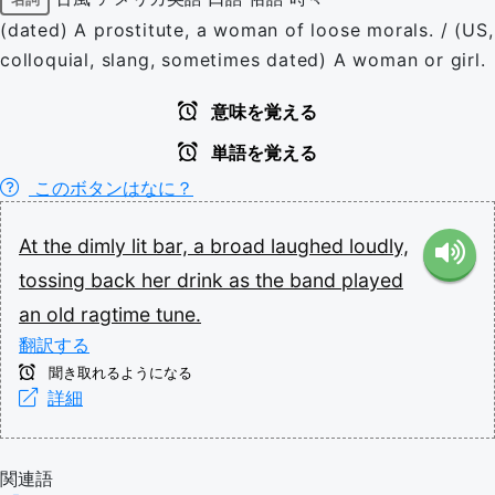
(dated) A prostitute, a woman of loose morals. / (US,
colloquial, slang, sometimes dated) A woman or girl.
意味を覚える
単語を覚える
このボタンはなに？
At
the
dimly
lit
bar,
a
broad
laughed
loudly,
tossing
back
her
drink
as
the
band
played
an
old
ragtime
tune.
翻訳する
聞き取れるようになる
詳細
関連語