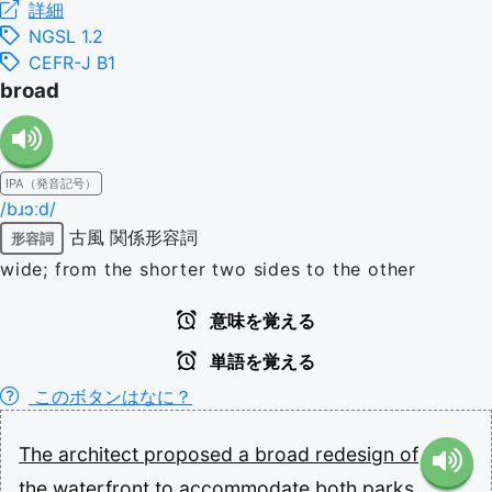
詳細
NGSL 1.2
CEFR-J B1
broad
IPA（発音記号）
/bɹɔːd/
古風
関係形容詞
形容詞
wide; from the shorter two sides to the other
意味を覚える
単語を覚える
このボタンはなに？
The
architect
proposed
a
broad
redesign
of
the
waterfront
to
accommodate
both
parks