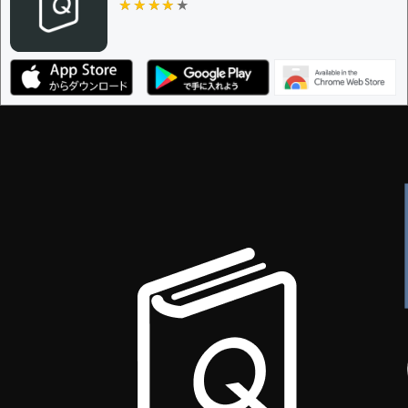
★★★★★
★★★★★