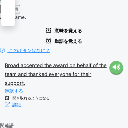
固有名詞
A surname.
意味を覚える
単語を覚える
このボタンはなに？
Broad
accepted
the
award
on
behalf
of
the
team
and
thanked
everyone
for
their
support.
翻訳する
聞き取れるようになる
詳細
関連語