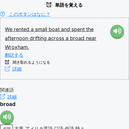
単語を覚える
このボタンはなに？
We
rented
a
small
boat
and
spent
the
afternoon
drifting
across
a
broad
near
Wroxham.
翻訳する
聞き取れるようになる
詳細
関連語
詳細
broad
古風
アメリカ英語
口語
俗語
時々
名詞