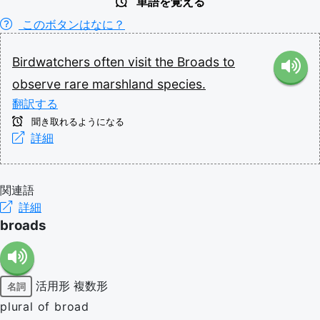
単語を覚える
このボタンはなに？
Birdwatchers
often
visit
the
Broads
to
observe
rare
marshland
species.
翻訳する
聞き取れるようになる
詳細
関連語
詳細
broads
活用形
複数形
名詞
plural of broad