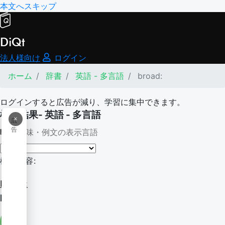
本文へスキップ
DiQt
法人様向け
ログイン
ホーム
辞書
英語 - 多言語
broad:
ログインすると広告が減り、学習に集中できます。
検索結果- 英語 - 多言語
×
広
告
意味・例文の表示言語
検索内容:
broad:
Broad