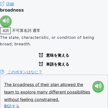
詳細
broadness
不可算名詞
通常
名詞
The state, characteristic, or condition of being
broad; breadth.
意味を覚える
単語を覚える
このボタンはなに？
The
broadness
of
their
plan
allowed
the
team
to
explore
many
different
possibilities
without
feeling
constrained.
翻訳する