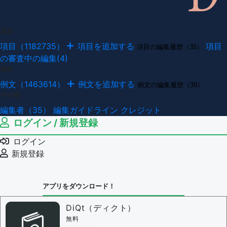
項目
項目（1182735）
項目を追加する
項目
項目の編集履歴（35）
の審査中の編集(4)
例文
例文（1463614）
例文を追加する
例文の編集履歴（39）
その他
編集者（35）
編集ガイドライン
クレジット
ログイン / 新規登録
ログイン
新規登録
アプリをダウンロード！
DiQt（ディクト）
無料