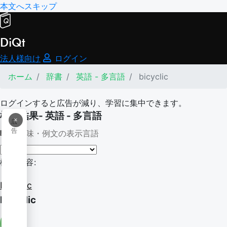
本文へスキップ
DiQt
法人様向け
ログイン
ホーム
辞書
英語 - 多言語
bicyclic
ログインすると広告が減り、学習に集中できます。
検索結果- 英語 - 多言語
×
広
告
意味・例文の表示言語
検索内容:
bicyclic
bicyclic