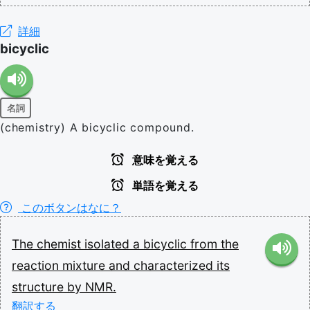
詳細
bicyclic
名詞
(chemistry) A bicyclic compound.
意味を覚える
単語を覚える
このボタンはなに？
The
chemist
isolated
a
bicyclic
from
the
reaction
mixture
and
characterized
its
structure
by
NMR.
翻訳する