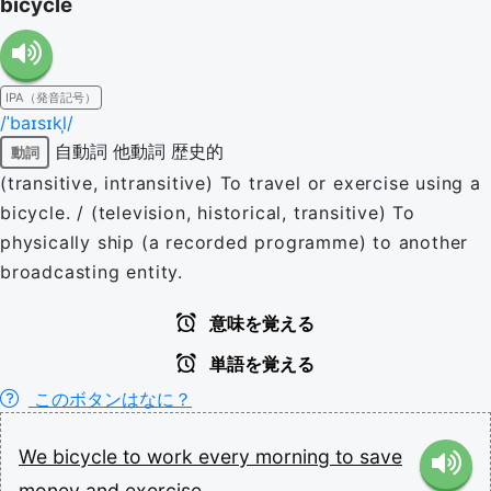
bicycle
IPA（発音記号）
/ˈbaɪsɪkl̩/
自動詞
他動詞
歴史的
動詞
(transitive, intransitive) To travel or exercise using a
bicycle. / (television, historical, transitive) To
physically ship (a recorded programme) to another
broadcasting entity.
意味を覚える
単語を覚える
このボタンはなに？
We
bicycle
to
work
every
morning
to
save
money
and
exercise.