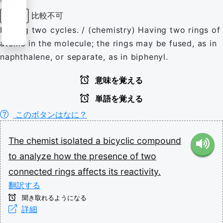
比較不可
形容詞
Having two cycles. / (chemistry) Having two rings of
atoms in the molecule; the rings may be fused, as in
naphthalene, or separate, as in biphenyl.
意味を覚える
単語を覚える
このボタンはなに？
The
chemist
isolated
a
bicyclic
compound
to
analyze
how
the
presence
of
two
connected
rings
affects
its
reactivity.
翻訳する
聞き取れるようになる
詳細