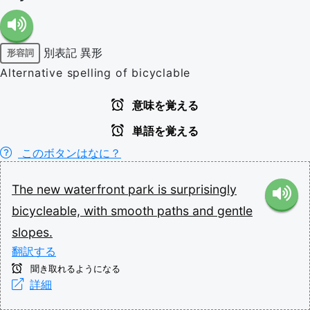
別表記
異形
形容詞
Alternative spelling of bicyclable
意味を覚える
単語を覚える
このボタンはなに？
The
new
waterfront
park
is
surprisingly
bicycleable,
with
smooth
paths
and
gentle
slopes.
翻訳する
聞き取れるようになる
詳細