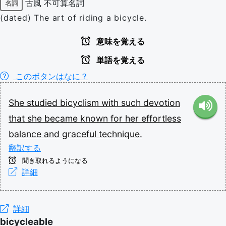
古風
不可算名詞
名詞
(dated) The art of riding a bicycle.
意味を覚える
単語を覚える
このボタンはなに？
She
studied
bicyclism
with
such
devotion
that
she
became
known
for
her
effortless
balance
and
graceful
technique.
翻訳する
聞き取れるようになる
詳細
詳細
bicycleable