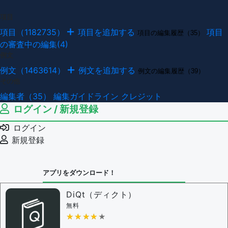
項目
項目（1182735）
項目を追加する
項目
項目の編集履歴（35）
の審査中の編集(4)
例文
例文（1463614）
例文を追加する
例文の編集履歴（39）
その他
編集者（35）
編集ガイドライン
クレジット
ログイン / 新規登録
ログイン
新規登録
アプリをダウンロード！
DiQt（ディクト）
無料
★★★★★
★★★★★