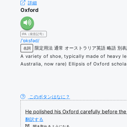
詳細
Oxford
IPA（発音記号）
/ˈɒksfəd/
限定用法
通常
オーストラリア英語
略語
別表
名詞
A variety of shoe, typically made of heavy le
Australia, now rare) Ellipsis of Oxford schola
このボタンはなに？
He
polished
his
Oxford
carefully
before
th
翻訳する
聞き取れるようになる