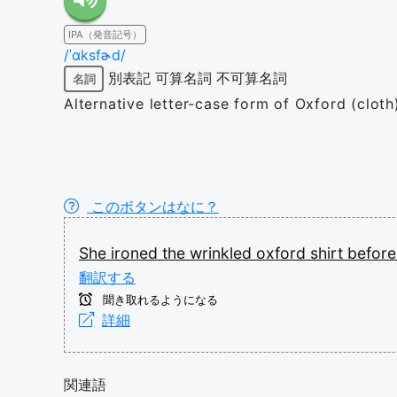
IPA（発音記号）
/ˈɑksfɚd/
別表記
可算名詞
不可算名詞
名詞
Alternative letter-case form of Oxford (cloth
このボタンはなに？
She
ironed
the
wrinkled
oxford
shirt
befor
翻訳する
聞き取れるようになる
詳細
関連語