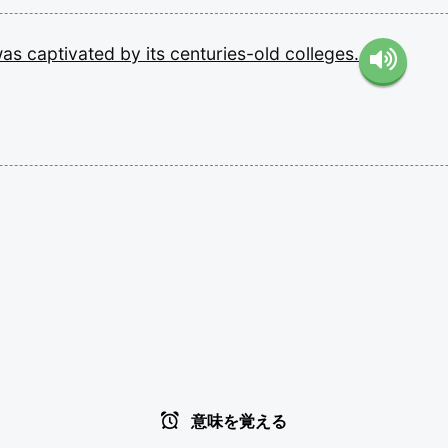
was
captivated
by
its
centuries-old
colleges.
意味を覚える