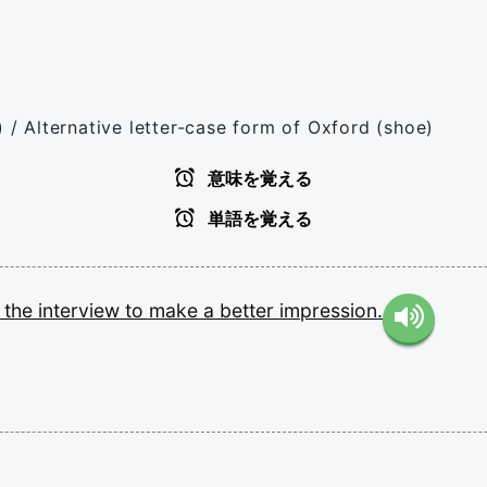
) / Alternative letter-case form of Oxford (shoe)
意味を覚える
単語を覚える
e
the
interview
to
make
a
better
impression.