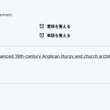
vement.
意味を覚える
単語を覚える
luenced
19th-century
Anglican
liturgy
and
church
archi