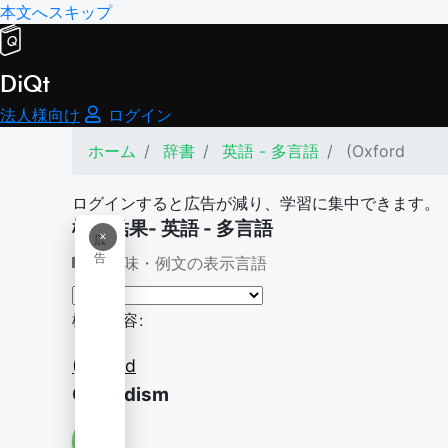
本文へスキップ
DiQt
法人様向け
ログイン
ホーム
辞書
英語 - 多言語
(Oxford
ログインすると広告が減り、学習に集中できます。
検索結果- 英語 - 多言語
×
広
告
意味・例文の表示言語
検索内容:
(Oxford
Oxfordism