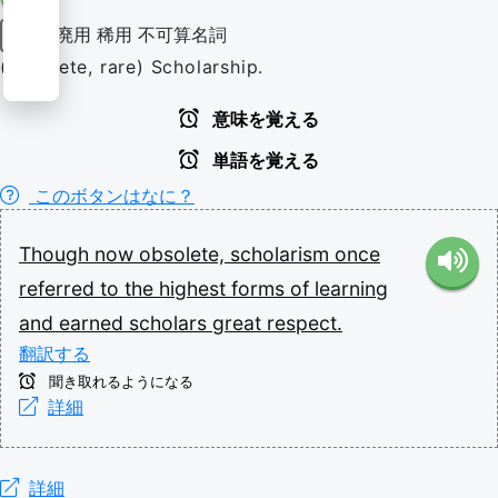
廃用
稀用
不可算名詞
名詞
(obsolete, rare) Scholarship.
意味を覚える
単語を覚える
このボタンはなに？
Though
now
obsolete,
scholarism
once
referred
to
the
highest
forms
of
learning
and
earned
scholars
great
respect.
翻訳する
聞き取れるようになる
詳細
詳細