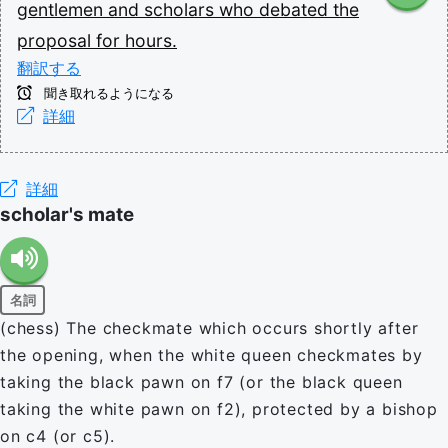
gentlemen
and
scholars
who
debated
the
proposal
for
hours.
翻訳する
聞き取れるようになる
詳細
詳細
scholar's mate
名詞
(chess) The checkmate which occurs shortly after
the opening, when the white queen checkmates by
taking the black pawn on f7 (or the black queen
taking the white pawn on f2), protected by a bishop
on c4 (or c5).