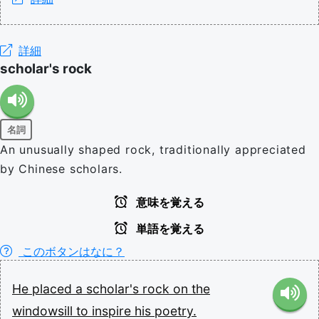
詳細
scholar's rock
名詞
An unusually shaped rock, traditionally appreciated
by Chinese scholars.
意味を覚える
単語を覚える
このボタンはなに？
He
placed
a
scholar's
rock
on
the
windowsill
to
inspire
his
poetry.