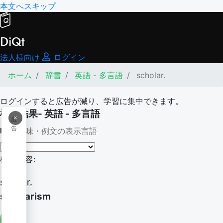
本文へスキップ
DiQt
法人様向け
ログイン
ホーム
辞書
英語 - 多言語
scholar.
ログインすると広告が減り、学習に集中できます。
検索結果- 英語 - 多言語
×
広
告
意味・例文の表示言語
検索内容:
scholar.
scholarism