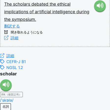
The
scholars
debated
the
ethical
implications
of
artificial
intelligence
during
the
symposium.
翻訳する
聞き取れるようになる
詳細
詳細
CEFR-J B1
NGSL 1.2
scholar
IPA（発音記号）
/ˈskɒlə/
名詞