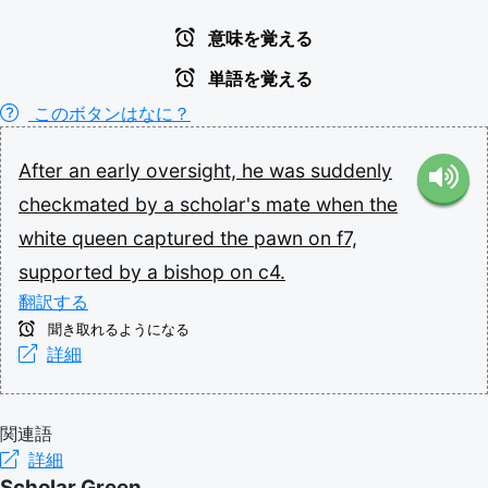
意味を覚える
単語を覚える
このボタンはなに？
After
an
early
oversight,
he
was
suddenly
checkmated
by
a
scholar's
mate
when
the
white
queen
captured
the
pawn
on
f7,
supported
by
a
bishop
on
c4.
翻訳する
聞き取れるようになる
詳細
関連語
詳細
Scholar Green