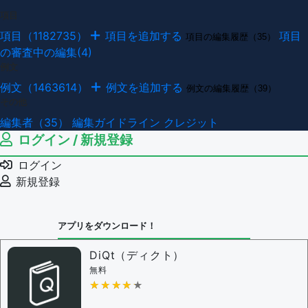
項目
項目（1182735）
項目を追加する
項目
項目の編集履歴（35）
の審査中の編集(4)
例文
例文（1463614）
例文を追加する
例文の編集履歴（39）
その他
編集者（35）
編集ガイドライン
クレジット
ログイン / 新規登録
ログイン
新規登録
アプリをダウンロード！
DiQt（ディクト）
無料
★★★★★
★★★★★