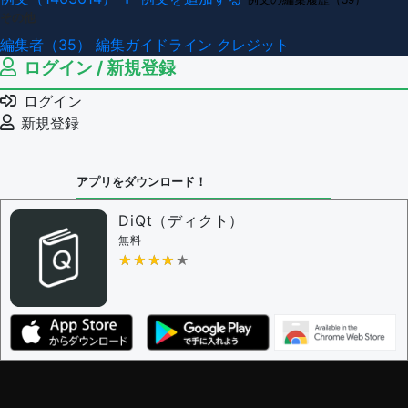
その他
編集者（35）
編集ガイドライン
クレジット
ログイン / 新規登録
ログイン
新規登録
アプリをダウンロード！
DiQt（ディクト）
無料
★★★★★
★★★★★