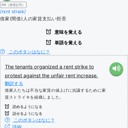
IPA（発音記号）
/rɛnt straɪk/
借家(間借)人の家賃支払い拒否
意味を覚える
単語を覚える
このボタンはなに？
The
tenants
organized
a
rent
strike
to
protest
against
the
unfair
rent
increase.
翻訳する
借家人たちは不当な家賃の値上げに抗議するために家
賃ストライキを組織しました。
読めるようになる
話せるようになる
このボタンはなに？
詳細