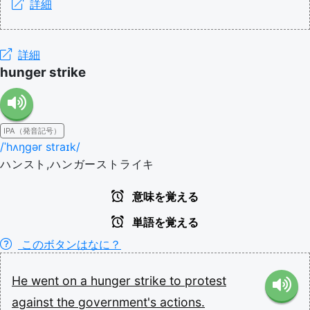
詳細
詳細
hunger strike
IPA（発音記号）
/ˈhʌŋɡər straɪk/
ハンスト,ハンガーストライキ
意味を覚える
単語を覚える
このボタンはなに？
He
went
on
a
hunger
strike
to
protest
against
the
government's
actions.