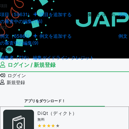
項目
項目（59631）
項目を追加する
項目
項目の編集履歴（34949）
の審査中の編集(116)
例文
例文（65861）
例文を追加する
例文
例文の編集履歴（18044）
の審査中の編集(9)
その他
編集者（726）
編集ガイドライン
クレジット
ログイン / 新規登録
ログイン
新規登録
アプリをダウンロード！
DiQt（ディクト）
無料
★★★★★
★★★★★