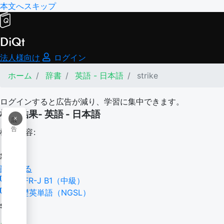
本文へスキップ
DiQt
法人様向け
ログイン
ホーム
辞書
英語 - 日本語
strike
ログインすると広告が減り、学習に集中できます。
検索結果- 英語 - 日本語
×
広
告
検索内容:
strike
翻訳する
CEFR-J B1（中級）
基礎英単語（NGSL）
strike