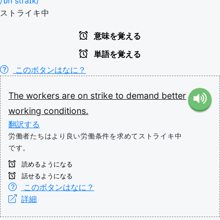
/ɒn straɪk/
ストライキ中
意味を覚える
単語を覚える
このボタンはなに？
The
workers
are
on
strike
to
demand
better
working
conditions.
翻訳する
労働者たちはより良い労働条件を求めてストライキ中
です。
読めるようになる
話せるようになる
このボタンはなに？
詳細