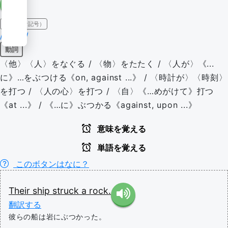
IPA（発音記号）
/stɹaɪk/
動詞
〈他〉〈人〉をなぐる / 〈物〉をたたく / 〈人が〉《...
に》…をぶつける《on, against ...》 / 〈時計が〉〈時刻〉
を打つ / 〈人の心〉を打つ / 〈自〉《…めがけて》打つ
《at ...》 / 《…に》ぶつかる《against, upon ...》
意味を覚える
単語を覚える
このボタンはなに？
Their
ship
struck
a
rock.
翻訳する
彼らの船は岩にぶつかった。