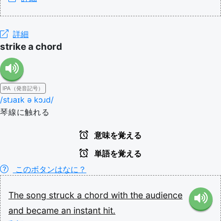
詳細
strike a chord
IPA（発音記号）
/stɹaɪk ə kɔɹd/
琴線に触れる
意味を覚える
単語を覚える
このボタンはなに？
The
song
struck
a
chord
with
the
audience
and
became
an
instant
hit.