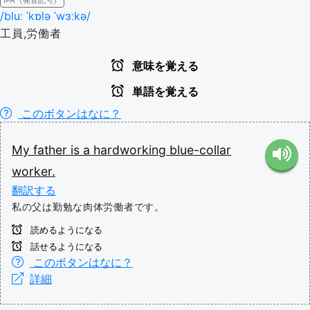
IPA（発音記号）
/bluː ˈkɒlə ˈwɜːkə/
工員,労働者
意味を覚える
単語を覚える
このボタンはなに？
My
father
is
a
hardworking
blue-collar
worker.
翻訳する
私の父は勤勉な肉体労働者です。
読めるようになる
話せるようになる
このボタンはなに？
詳細