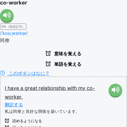
co-worker
IPA（発音記号）
/ˈkoʊˌwɜrkər/
同僚
意味を覚える
単語を覚える
このボタンはなに？
I
have
a
great
relationship
with
my
co-
worker.
翻訳する
私は同僚と良好な関係を築いています。
読めるようになる