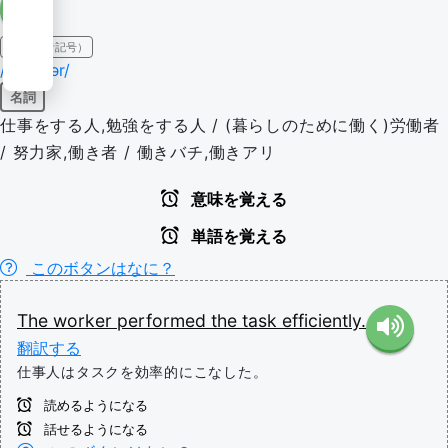
IPA（発音記号）
/ˈwɜːrkər/
名詞
仕事をする人,勉強をする人 / (暮らしのために働く)労働者
/ 努力家,働き者 / 働きバチ,働きアリ
意味を覚える
単語を覚える
このボタンはなに？
The
worker
performed
the
task
efficiently.
翻訳する
仕事人はタスクを効率的にこなした。
読めるようになる
話せるようになる