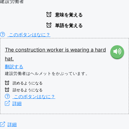
建設労働者
意味を覚える
単語を覚える
このボタンはなに？
The
construction
worker
is
wearing
a
hard
hat.
翻訳する
建設労働者はヘルメットをかぶっています。
読めるようになる
話せるようになる
このボタンはなに？
詳細
詳細