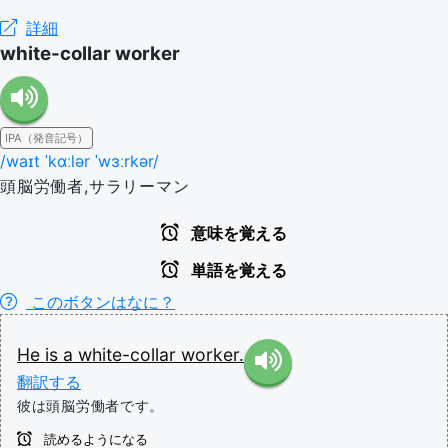
詳細
white-collar worker
IPA（発音記号）
/waɪt ˈkɑːlər ˈwɜːrkər/
頭脳労働者,サラリーマン
意味を覚える
単語を覚える
このボタンはなに？
He
is
a
white-collar
worker.
翻訳する
彼は頭脳労働者です。
読めるようになる