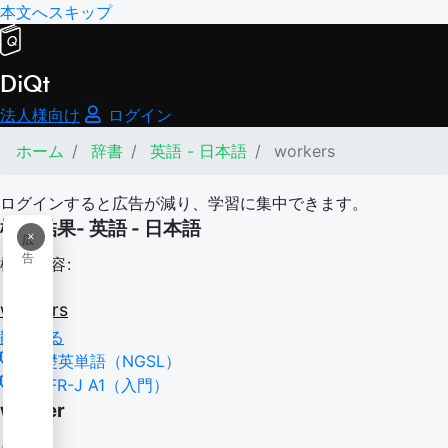
本文へスキップ
DiQt
法人様向け
ログイン
ホーム
辞書
英語 - 日本語
workers
ログインすると広告が減り、学習に集中できます。
検索結果- 英語 - 日本語
×
広
告
検索内容:
workers
翻訳する
基礎英単語（NGSL）
CEFR-J A1（入門）
worker