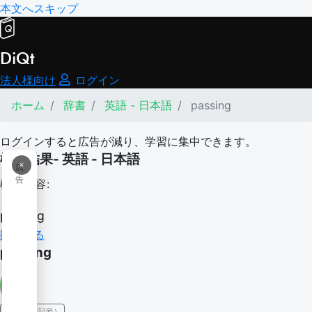
本文へスキップ
DiQt
法人様向け
ログイン
ホーム
辞書
英語 - 日本語
passing
ログインすると広告が減り、学習に集中できます。
検索結果- 英語 - 日本語
×
広
告
検索内容:
passing
翻訳する
passing
IPA（発音記号）