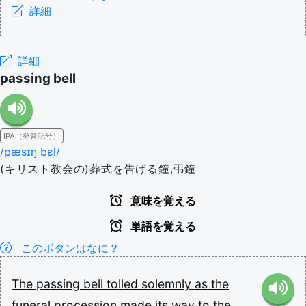
詳細
詳細
passing bell
IPA（発音記号）
/pæsɪŋ bɛl/
(キリスト教会の)葬式を告げる鐘,弔鐘
意味を覚える
単語を覚える
このボタンはなに？
The
passing
bell
tolled
solemnly
as
the
funeral
procession
made
its
way
to
the