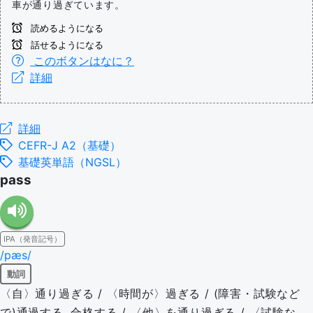
車が通り過ぎています。
読めるようになる
話せるようになる
このボタンはなに？
詳細
詳細
CEFR-J A2（基礎）
基礎英単語（NGSL）
pass
IPA（発音記号）
/pæs/
動詞
〈自〉通り過ぎる / 〈時間が〉過ぎる / (障害・試験など
で)通過する, 合格する / 〈他〉を通り過ぎる / 〈試験な