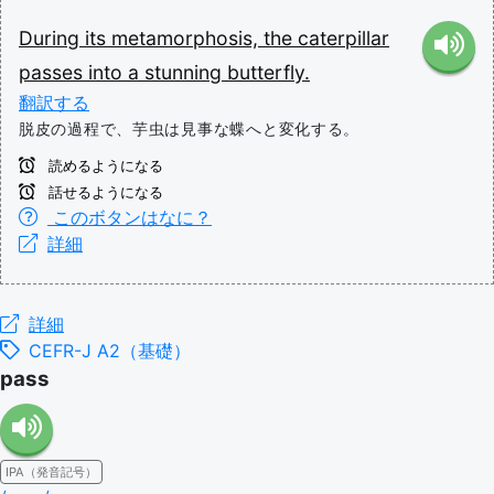
During
its
metamorphosis,
the
caterpillar
passes
into
a
stunning
butterfly.
翻訳する
脱皮の過程で、芋虫は見事な蝶へと変化する。
読めるようになる
話せるようになる
このボタンはなに？
詳細
詳細
CEFR-J A2（基礎）
pass
IPA（発音記号）