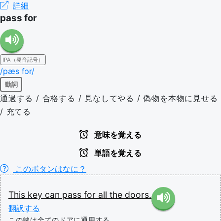
詳細
pass for
IPA（発音記号）
/pæs fɔr/
動詞
通過する / 合格する / 見なしてやる / 偽物を本物に見せる
/ 充てる
意味を覚える
単語を覚える
このボタンはなに？
This
key
can
pass
for
all
the
doors.
翻訳する
この鍵は全てのドアに通用する。