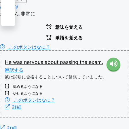
/'pæsɪŋ/
たいへん,非常に
意味を覚える
単語を覚える
このボタンはなに？
He
was
nervous
about
passing
the
exam.
翻訳する
彼は試験に合格することについて緊張していました。
読めるようになる
話せるようになる
このボタンはなに？
詳細
詳細