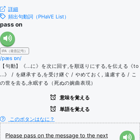
詳細
頻出句動詞（PHaVE List）
pass on
IPA（発音記号）
/pæs ɒn/
【句動】《...に》を次に回す,を順送りにする,を伝える《to
...》 / を継承する,を受け継ぐ / やめておく, 遠慮する / こ
の世を去る,永眠する（死ぬの婉曲表現）
意味を覚える
単語を覚える
このボタンはなに？
Please
pass
on
the
message
to
the
next