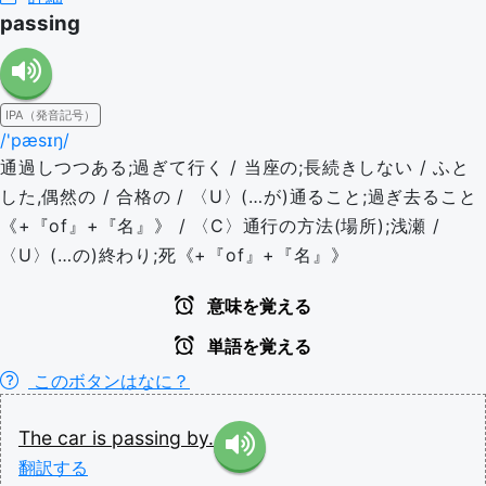
passing
IPA（発音記号）
/'pæsɪŋ/
通過しつつある;過ぎて行く / 当座の;長続きしない / ふと
した,偶然の / 合格の / 〈U〉(…が)通ること;過ぎ去ること
《+『of』+『名』》 / 〈C〉通行の方法(場所);浅瀬 /
〈U〉(…の)終わり;死《+『of』+『名』》
意味を覚える
単語を覚える
このボタンはなに？
The
car
is
passing
by.
翻訳する