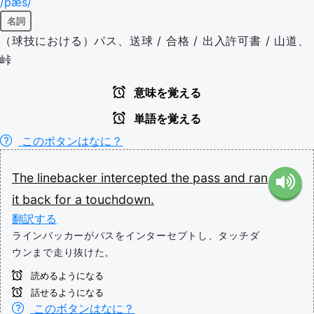
/pæs/
名詞
（球技における）パス、送球 / 合格 / 出入許可書 / 山道、
峠
意味を覚える
単語を覚える
このボタンはなに？
The
linebacker
intercepted
the
pass
and
ran
it
back
for
a
touchdown.
翻訳する
ラインバッカーがパスをインターセプトし、タッチダ
ウンまで走り抜けた。
読めるようになる
話せるようになる
このボタンはなに？