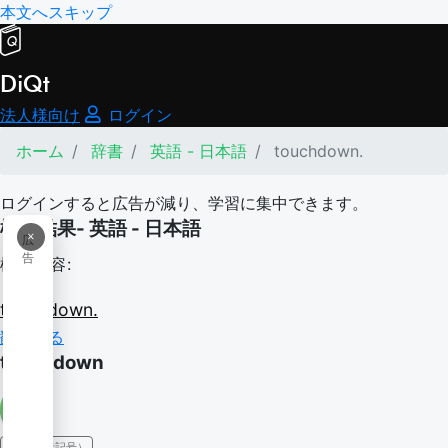
本文へスキップ
DiQt
法人様向け
ログイン
ホーム
辞書
英語 - 日本語
touchdown.
ログインすると広告が減り、学習に集中できます。
検索結果- 英語 - 日本語
×
広
告
検索内容:
touchdown.
翻訳する
touchdown
IPA（発音記号）