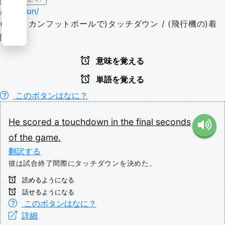
/tʌtʃdaʊn/
(アメリカンフットボールで)タッチダウン / (飛行機の)着
陸
意味を覚える
単語を覚える
このボタンはなに？
He
scored
a
touchdown
in
the
final
seconds
of
the
game.
翻訳する
彼は試合終了間際にタッチダウンを決めた。
読めるようになる
話せるようになる
このボタンはなに？
詳細