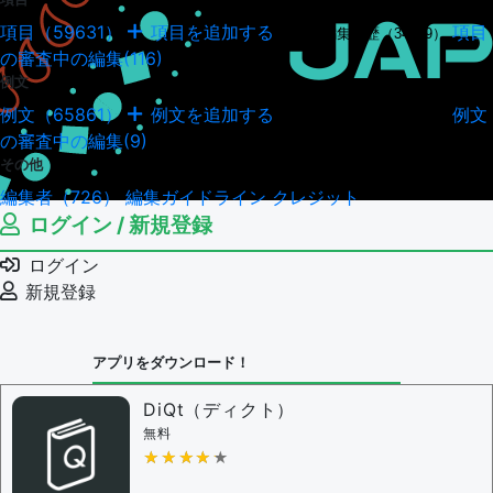
項目（59631）
項目を追加する
項目
項目の編集履歴（34949）
の審査中の編集(116)
例文
例文（65861）
例文を追加する
例文
例文の編集履歴（18044）
の審査中の編集(9)
その他
編集者（726）
編集ガイドライン
クレジット
ログイン / 新規登録
ログイン
新規登録
アプリをダウンロード！
DiQt（ディクト）
無料
★★★★★
★★★★★