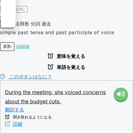
IPA（発音記号）
/vɔɪst/
活用形
分詞
過去
動詞
simple past tense and past participle of voice
voice
原形:
意味を覚える
単語を覚える
このボタンはなに？
During
the
meeting,
she
voiced
concerns
about
the
budget
cuts.
翻訳する
聞き取れるようになる
詳細