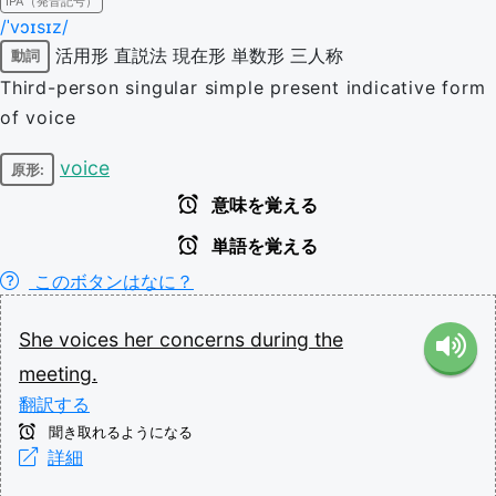
IPA（発音記号）
/ˈvɔɪsɪz/
活用形
直説法
現在形
単数形
三人称
動詞
Third-person singular simple present indicative form
of voice
voice
原形:
意味を覚える
単語を覚える
このボタンはなに？
She
voices
her
concerns
during
the
meeting.
翻訳する
聞き取れるようになる
詳細