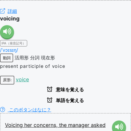
詳細
voicing
IPA（発音記号）
/ˈvɔɪsɪŋ/
活用形
分詞
現在形
動詞
present participle of voice
voice
原形:
意味を覚える
単語を覚える
このボタンはなに？
Voicing
her
concerns,
the
manager
asked