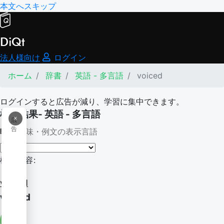
本文へスキップ
DiQt
法人様向け
ログイン
ホーム
辞書
英語 - 多言語
voiced
ログインすると広告が減り、学習に集中できます。
検索結果- 英語 - 多言語
×
広
告
意味・例文の表示言語
検索内容:
voiced
voiced