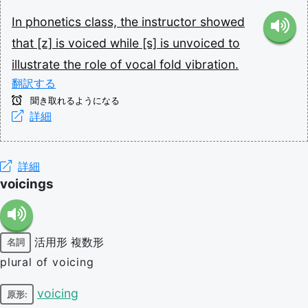
In
phonetics
class,
the
instructor
showed
that
[z]
is
voiced
while
[s]
is
unvoiced
to
illustrate
the
role
of
vocal
fold
vibration.
翻訳する
聞き取れるようになる
詳細
詳細
voicings
活用形
複数形
名詞
plural of voicing
voicing
原形: