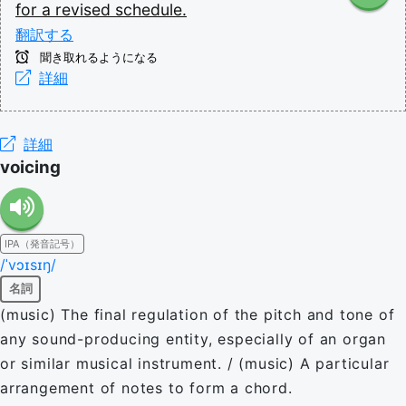
for
a
revised
schedule.
翻訳する
聞き取れるようになる
詳細
詳細
voicing
IPA（発音記号）
/ˈvɔɪsɪŋ/
名詞
(music) The final regulation of the pitch and tone of
any sound-producing entity, especially of an organ
or similar musical instrument. / (music) A particular
arrangement of notes to form a chord.