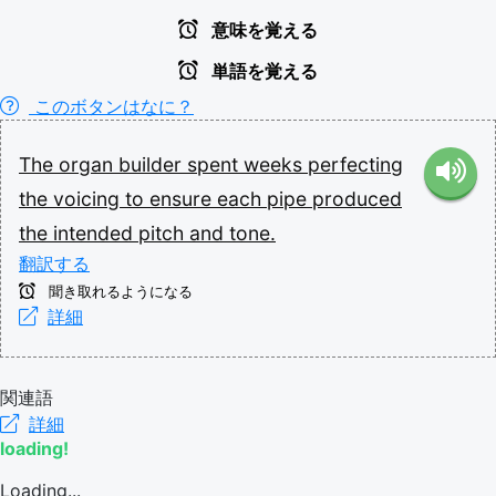
意味を覚える
単語を覚える
このボタンはなに？
The
organ
builder
spent
weeks
perfecting
the
voicing
to
ensure
each
pipe
produced
the
intended
pitch
and
tone.
翻訳する
聞き取れるようになる
詳細
関連語
詳細
loading!
Loading...