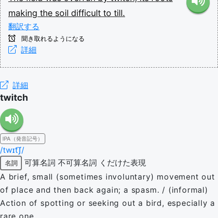
making
the
soil
difficult
to
till.
翻訳する
聞き取れるようになる
詳細
詳細
twitch
IPA（発音記号）
/twɪt͡ʃ/
可算名詞
不可算名詞
くだけた表現
名詞
A brief, small (sometimes involuntary) movement out
of place and then back again; a spasm. / (informal)
Action of spotting or seeking out a bird, especially a
rare one.