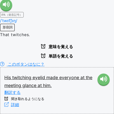
IPA（発音記号）
/ˈtwɪt͡ʃɪŋ/
形容詞
That twitches.
意味を覚える
単語を覚える
このボタンはなに？
His
twitching
eyelid
made
everyone
at
the
meeting
glance
at
him.
翻訳する
聞き取れるようになる
詳細