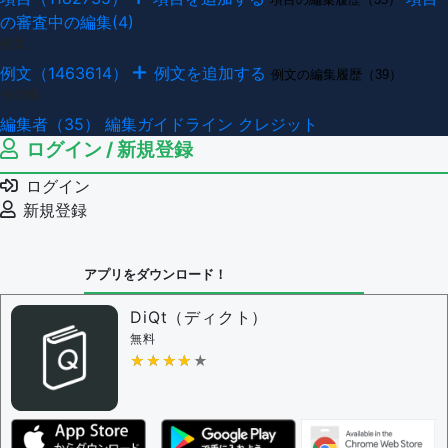
の審査中の編集(4)
例文
例文（1463614）
例文を追加する
例文の編集履歴（39）
その他
編集者（35）
編集ガイドライン
クレジット
ログイン / 新規登録
ログイン
新規登録
アプリをダウンロード！
DiQt（ディクト）
無料
★★★★★
★★★★★