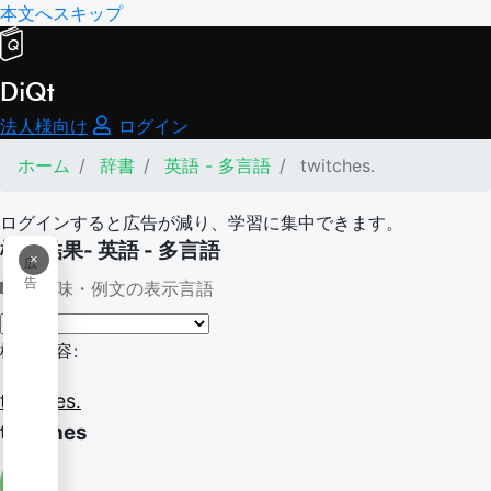
本文へスキップ
DiQt
法人様向け
ログイン
ホーム
辞書
英語 - 多言語
twitches.
ログインすると広告が減り、学習に集中できます。
検索結果- 英語 - 多言語
×
広
告
意味・例文の表示言語
検索内容:
twitches.
twitches