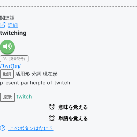
関連語
詳細
twitching
IPA（発音記号）
/ˈtwɪt͡ʃɪŋ/
活用形
分詞
現在形
動詞
present participle of twitch
twitch
原形:
意味を覚える
単語を覚える
このボタンはなに？