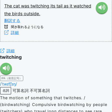
The
cat
was
twitching
its
tail
as
it
watched
the
birds
outside.
翻訳する
聞き取れるようになる
詳細
詳細
twitching
IPA（発音記号）
/ˈtwɪt͡ʃɪŋ/
可算名詞
不可算名詞
名詞
The motion of something that twitches. /
(birdwatching) Compulsive birdwatching by people
(twitchers) who travel long distances to see rare