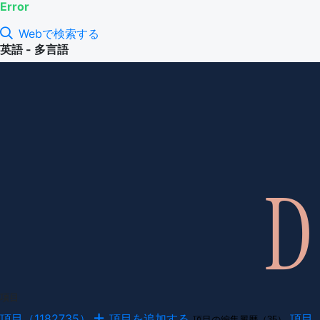
Error
Webで検索する
英語 - 多言語
項目
項目（1182735）
項目を追加する
項目
項目の編集履歴（35）