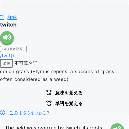
詳細
twitch
IPA（発音記号）
/twɪt͡ʃ/
不可算名詞
名詞
couch grass (Elymus repens; a species of grass,
often considered as a weed)
意味を覚える
単語を覚える
このボタンはなに？
The
field
was
overrun
by
twitch,
its
roots