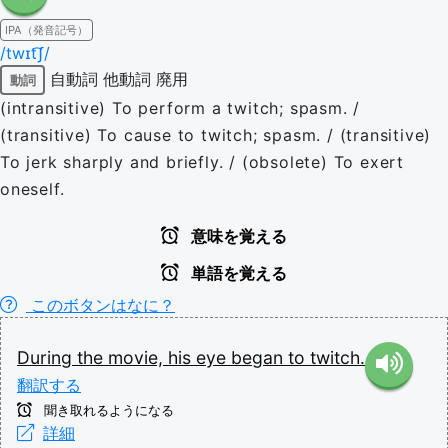
IPA（発音記号）
/twɪt͡ʃ/
自動詞
他動詞
廃用
動詞
(intransitive) To perform a twitch; spasm. /
(transitive) To cause to twitch; spasm. / (transitive)
To jerk sharply and briefly. / (obsolete) To exert
oneself.
意味を覚える
単語を覚える
このボタンはなに？
During
the
movie,
his
eye
began
to
twitch.
翻訳する
聞き取れるようになる
詳細