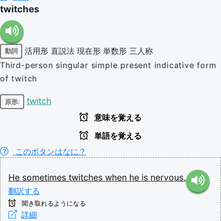
twitches
活用形
直説法
現在形
単数形
三人称
動詞
Third-person singular simple present indicative form
of twitch
twitch
原形:
意味を覚える
単語を覚える
このボタンはなに？
He
sometimes
twitches
when
he
is
nervous.
翻訳する
聞き取れるようになる
詳細