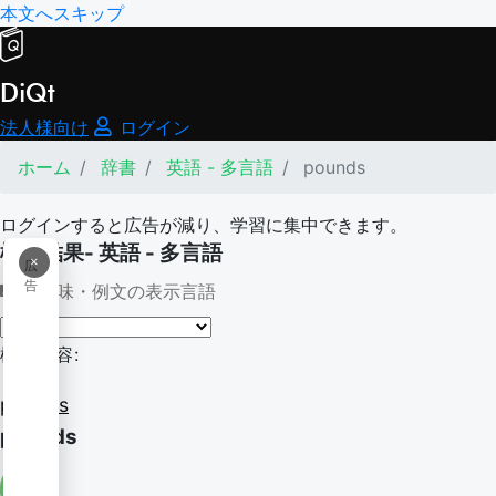
本文へスキップ
DiQt
法人様向け
ログイン
ホーム
辞書
英語 - 多言語
pounds
ログインすると広告が減り、学習に集中できます。
検索結果- 英語 - 多言語
×
広
告
意味・例文の表示言語
検索内容:
pounds
pounds