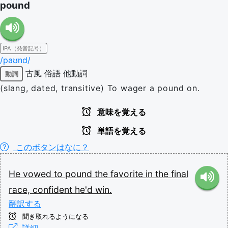
pound
IPA（発音記号）
/paʊnd/
古風
俗語
他動詞
動詞
(slang, dated, transitive) To wager a pound on.
意味を覚える
単語を覚える
このボタンはなに？
He
vowed
to
pound
the
favorite
in
the
final
race,
confident
he'd
win.
翻訳する
聞き取れるようになる