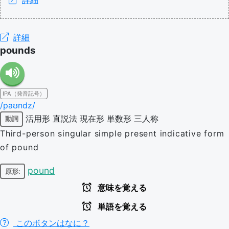
詳細
pounds
IPA（発音記号）
/paʊndz/
活用形
直説法
現在形
単数形
三人称
動詞
Third-person singular simple present indicative form
of pound
pound
原形:
意味を覚える
単語を覚える
このボタンはなに？