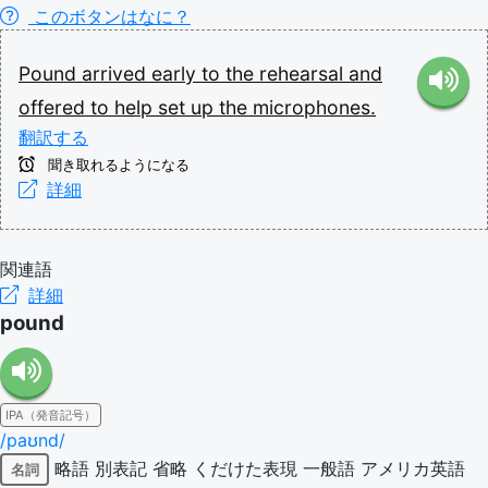
このボタンはなに？
Pound
arrived
early
to
the
rehearsal
and
offered
to
help
set
up
the
microphones.
翻訳する
聞き取れるようになる
詳細
関連語
詳細
pound
IPA（発音記号）
/paʊnd/
略語
別表記
省略
くだけた表現
一般語
アメリカ英語
名詞