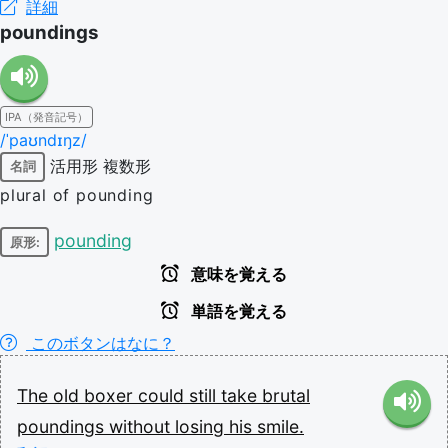
詳細
poundings
IPA（発音記号）
/ˈpaʊndɪŋz/
活用形
複数形
名詞
plural of pounding
pounding
原形:
意味を覚える
単語を覚える
このボタンはなに？
The
old
boxer
could
still
take
brutal
poundings
without
losing
his
smile.