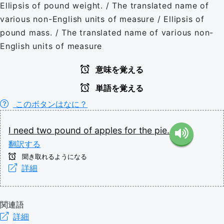
Ellipsis of pound weight. / The translated name of
various non-English units of measure / Ellipsis of
pound mass. / The translated name of various non-
English units of measure
意味を覚える
単語を覚える
このボタンはなに？
I
need
two
pound
of
apples
for
the
pie.
翻訳する
聞き取れるようになる
詳細
関連語
詳細