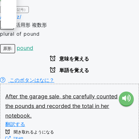
IPA（発音記号）
/paʊndz/
活用形
複数形
名詞
plural of pound
pound
原形:
意味を覚える
単語を覚える
このボタンはなに？
After
the
garage
sale,
she
carefully
counted
the
pounds
and
recorded
the
total
in
her
notebook.
翻訳する
聞き取れるようになる
詳細