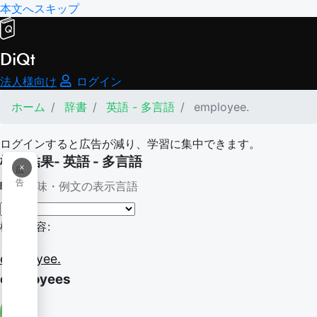
本文へスキップ
DiQt
法人様向け
ログイン
ホーム
辞書
英語 - 多言語
employee.
ログインすると広告が減り、学習に集中できます。
検索結果- 英語 - 多言語
×
広
告
意味・例文の表示言語
検索内容:
employee.
employees