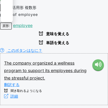
活用形
複数形
名詞
plural of employee
employee
原形:
意味を覚える
単語を覚える
このボタンはなに？
The
company
organized
a
wellness
program
to
support
its
employees
during
the
stressful
project.
翻訳する
聞き取れるようになる
詳細