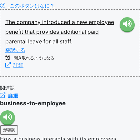
このボタンはなに？
The
company
introduced
a
new
employee
benefit
that
provides
additional
paid
parental
leave
for
all
staff.
翻訳する
聞き取れるようになる
詳細
関連語
詳細
business-to-employee
形容詞
How a business interacts with its employees.