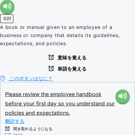
名詞
A book or manual given to an employee of a
business or company that details its guidelines,
expectations, and policies.
意味を覚える
単語を覚える
このボタンはなに？
Please
review
the
employee
handbook
before
your
first
day
so
you
understand
our
policies
and
expectations.
翻訳する
聞き取れるようになる