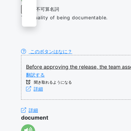
不可算名詞
名詞
The quality of being documentable.
このボタンはなに？
Before
approving
the
release,
the
team
ass
翻訳する
聞き取れるようになる
詳細
詳細
document