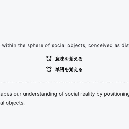
within the sphere of social objects, conceived as dis
意味を覚える
単語を覚える
hapes
our
understanding
of
social
reality
by
positioni
ial
objects.