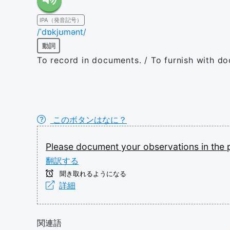
IPA（発音記号）
/ˈdɒkjʊmənt/
動詞
To record in documents. / To furnish with do
このボタンはなに？
Please
document
your
observations
in
the
翻訳する
聞き取れるようになる
詳細
関連語