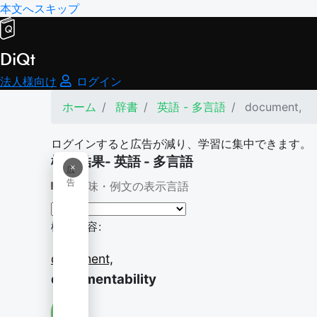
本文へスキップ
DiQt
法人様向け
ログイン
ホーム
辞書
英語 - 多言語
document,
ログインすると広告が減り、学習に集中できます。
検索結果- 英語 - 多言語
×
広
告
意味・例文の表示言語
検索内容:
document,
documentability