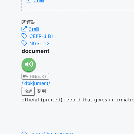
詳細
関連語
詳細
CEFR-J B1
NGSL 1.2
document
IPA（発音記号）
/ˈdɒkjʊmənt/
廃用
名詞
official (printed) record that gives informati