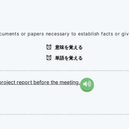
cuments or papers necessary to establish facts or giv
意味を覚える
単語を覚える
project
report
before
the
meeting.