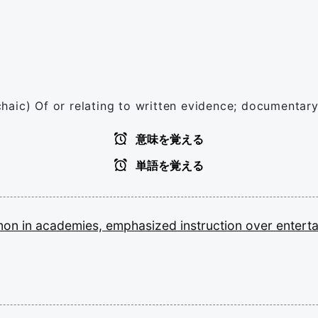
rchaic) Of or relating to written evidence; documentary
意味を覚える
単語を覚える
mon
in
academies,
emphasized
instruction
over
entert