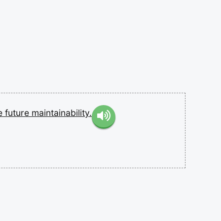
e
future
maintainability.