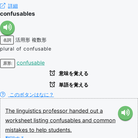
詳細
confusables
活用形
複数形
名詞
plural of confusable
confusable
原形:
意味を覚える
単語を覚える
このボタンはなに？
The
linguistics
professor
handed
out
a
worksheet
listing
confusables
and
common
mistakes
to
help
students.