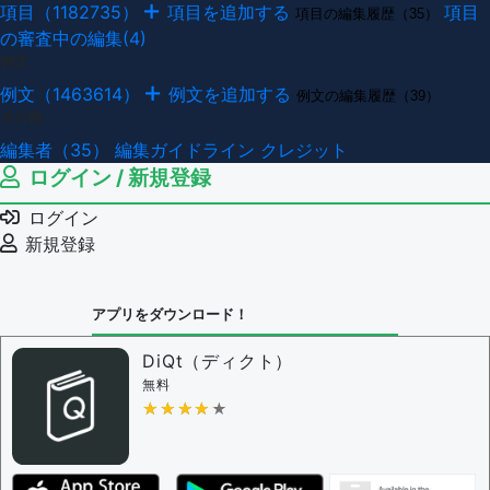
項目（1182735）
項目を追加する
項目
項目の編集履歴（35）
の審査中の編集(4)
例文
例文（1463614）
例文を追加する
例文の編集履歴（39）
その他
編集者（35）
編集ガイドライン
クレジット
ログイン / 新規登録
ログイン
新規登録
アプリをダウンロード！
DiQt（ディクト）
無料
★★★★★
★★★★★