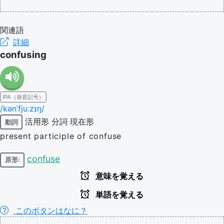
関連語
詳細
confusing
IPA（発音記号）
/kənˈfjuːzɪŋ/
活用形
分詞
現在形
動詞
present participle of confuse
confuse
原形:
意味を覚える
単語を覚える
このボタンはなに？