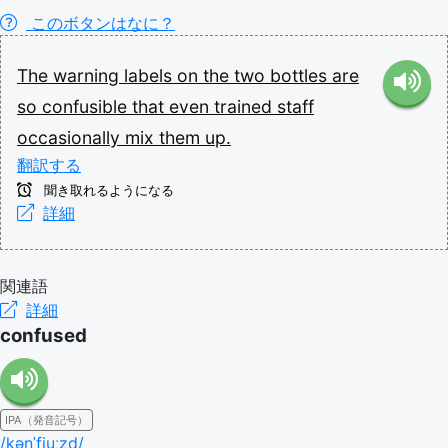
このボタンはなに？
The
warning
labels
on
the
two
bottles
are
so
confusible
that
even
trained
staff
occasionally
mix
them
up.
翻訳する
聞き取れるようになる
詳細
関連語
詳細
confused
IPA（発音記号）
/kənˈfjuːzd/