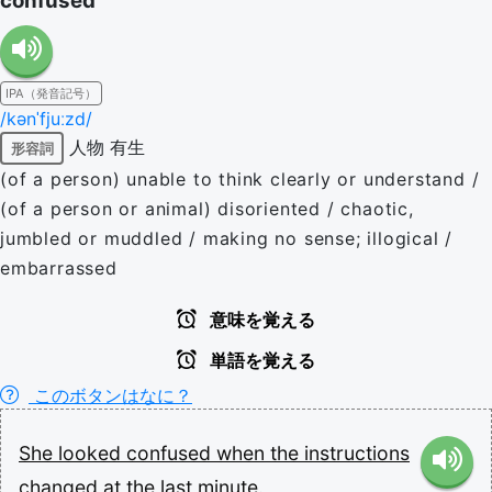
confused
IPA（発音記号）
/kənˈfjuːzd/
人物
有生
形容詞
(of a person) unable to think clearly or understand /
(of a person or animal) disoriented / chaotic,
jumbled or muddled / making no sense; illogical /
embarrassed
意味を覚える
単語を覚える
このボタンはなに？
She
looked
confused
when
the
instructions
changed
at
the
last
minute.