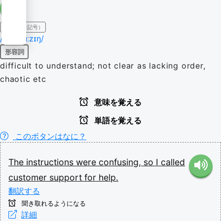
IPA（発音記号）
/kənˈfjuːzɪŋ/
形容詞
difficult to understand; not clear as lacking order,
chaotic etc
意味を覚える
単語を覚える
このボタンはなに？
The
instructions
were
confusing,
so
I
called
customer
support
for
help.
翻訳する
聞き取れるようになる
詳細