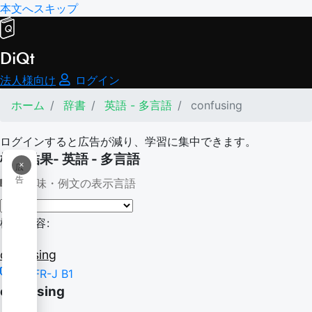
本文へスキップ
DiQt
法人様向け
ログイン
ホーム
辞書
英語 - 多言語
confusing
ログインすると広告が減り、学習に集中できます。
検索結果- 英語 - 多言語
×
広
告
意味・例文の表示言語
検索内容:
confusing
CEFR-J B1
confusing