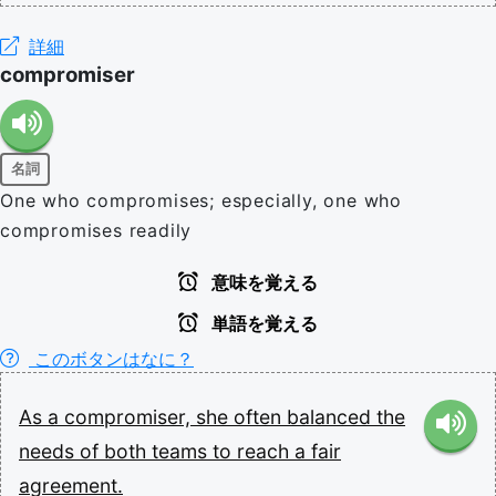
詳細
compromiser
名詞
One who compromises; especially, one who
compromises readily
意味を覚える
単語を覚える
このボタンはなに？
As
a
compromiser,
she
often
balanced
the
needs
of
both
teams
to
reach
a
fair
agreement.