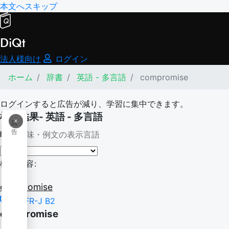
本文へスキップ
DiQt
法人様向け
ログイン
ホーム
辞書
英語 - 多言語
compromise
ログインすると広告が減り、学習に集中できます。
検索結果- 英語 - 多言語
×
広
告
意味・例文の表示言語
検索内容:
compromise
CEFR-J B2
compromise