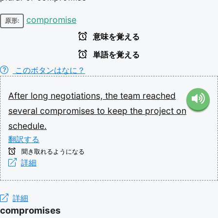
compromise
原形:
意味を覚える
単語を覚える
このボタンはなに？
After
long
negotiations,
the
team
reached
several
compromises
to
keep
the
project
on
schedule.
翻訳する
聞き取れるようになる
詳細
詳細
compromises