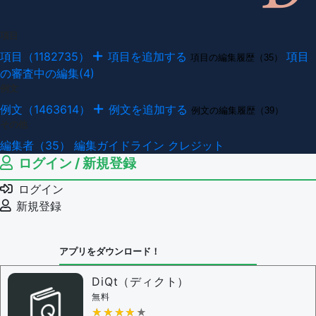
項目
項目（1182735）
項目を追加する
項目
項目の編集履歴（35）
の審査中の編集(4)
例文
例文（1463614）
例文を追加する
例文の編集履歴（39）
その他
編集者（35）
編集ガイドライン
クレジット
ログイン / 新規登録
ログイン
新規登録
アプリをダウンロード！
DiQt（ディクト）
無料
★★★★★
★★★★★