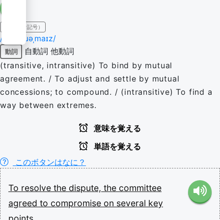
IPA（発音記号）
/ˈkɒmpɹəˌmaɪz/
自動詞
他動詞
動詞
(transitive, intransitive) To bind by mutual
agreement. / To adjust and settle by mutual
concessions; to compound. / (intransitive) To find a
way between extremes.
意味を覚える
単語を覚える
このボタンはなに？
To
resolve
the
dispute,
the
committee
agreed
to
compromise
on
several
key
points.