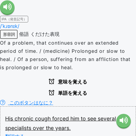
IPA（発音記号）
/ˈkɹɒnɪk/
俗語
くだけた表現
形容詞
Of a problem, that continues over an extended
period of time. / (medicine) Prolonged or slow to
heal. / Of a person, suffering from an affliction that
is prolonged or slow to heal.
意味を覚える
単語を覚える
このボタンはなに？
His
chronic
cough
forced
him
to
see
several
specialists
over
the
years.