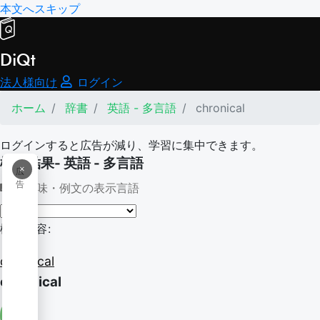
本文へスキップ
DiQt
法人様向け
ログイン
ホーム
辞書
英語 - 多言語
chronical
ログインすると広告が減り、学習に集中できます。
検索結果- 英語 - 多言語
×
広
告
意味・例文の表示言語
検索内容:
chronical
chronical