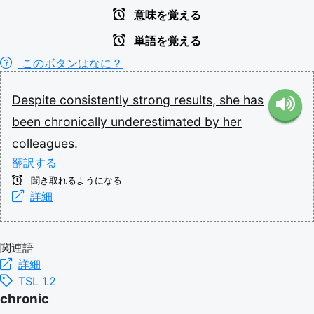
意味を覚える
単語を覚える
このボタンはなに？
Despite
consistently
strong
results,
she
has
been
chronically
underestimated
by
her
colleagues.
翻訳する
聞き取れるようになる
詳細
関連語
詳細
TSL 1.2
chronic