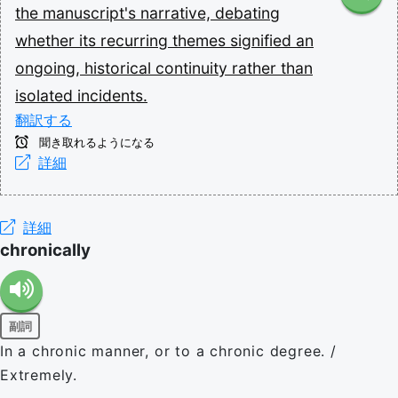
the
manuscript's
narrative,
debating
whether
its
recurring
themes
signified
an
ongoing,
historical
continuity
rather
than
isolated
incidents.
翻訳する
聞き取れるようになる
詳細
詳細
chronically
副詞
In a chronic manner, or to a chronic degree. /
Extremely.