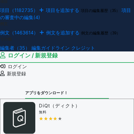
項目
項目（1182735）
項目を追加する
項目
項目の編集履歴（35）
の審査中の編集(4)
例文
例文（1463614）
例文を追加する
例文の編集履歴（39）
その他
編集者（35）
編集ガイドライン
クレジット
ログイン / 新規登録
ログイン
新規登録
アプリをダウンロード！
DiQt（ディクト）
無料
★★★★★
★★★★★