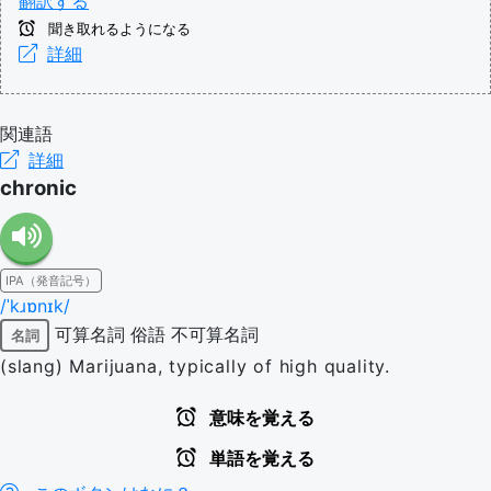
翻訳する
聞き取れるようになる
詳細
関連語
詳細
chronic
IPA（発音記号）
/ˈkɹɒnɪk/
可算名詞
俗語
不可算名詞
名詞
(slang) Marijuana, typically of high quality.
意味を覚える
単語を覚える