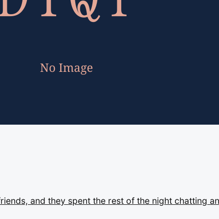
friends,
and
they
spent
the
rest
of
the
night
chatting
a