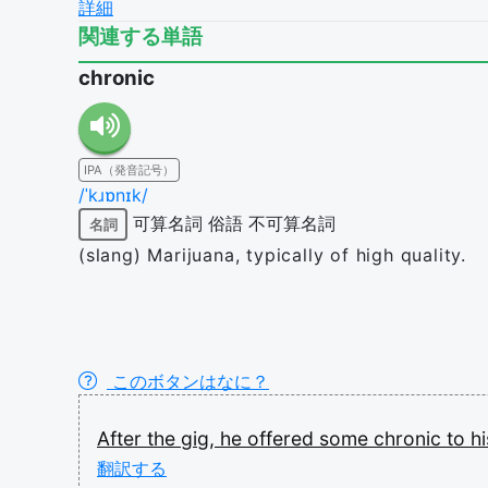
詳細
関連する単語
chronic
IPA（発音記号）
/ˈkɹɒnɪk/
可算名詞
俗語
不可算名詞
名詞
(slang) Marijuana, typically of high quality.
このボタンはなに？
After
the
gig,
he
offered
some
chronic
to
h
翻訳する