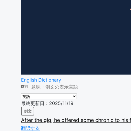
English Dictionary
意味・例文の表示言語
最終更新日：2025/11/19
例文
After
the
gig,
he
offered
some
chronic
to
his
翻訳する