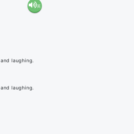
英
語（米
語（イ
国）
ギリ
(en-US)
ス）
 and laughing.
(en-GB)
 and laughing.