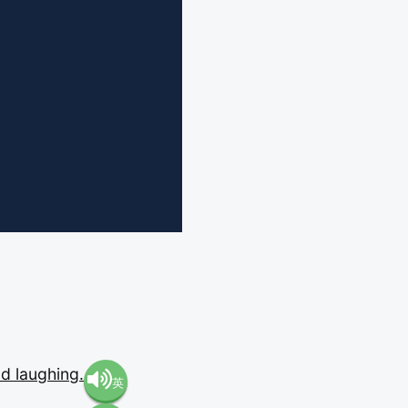
nd
laughing.
英