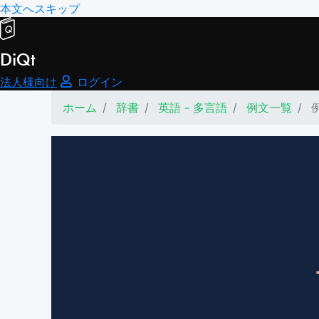
本文へスキップ
DiQt
法人様向け
ログイン
ホーム
辞書
英語 - 多言語
例文一覧