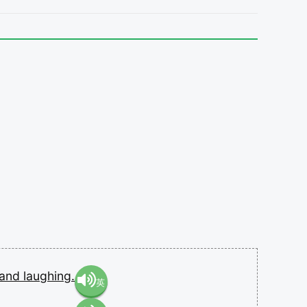
and
laughing.
英