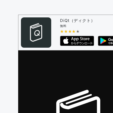
問題の編集設定
問題の編集権限を持つユーザー -
すべての
審査に対する投票権限を持つユーザー -
編
DiQt（ディクト）
決定に必要な投票数 -
1
無料
★★★★★
★★★★★
編集ガイドライン