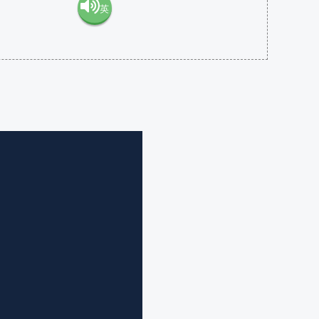
英
語（米
語（イ
国）
ギリ
(en-US)
ス）
(en-GB)