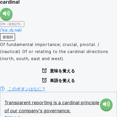
cardinal
IPA（発音記号）
/ˈkɑː.dɪ.nəl/
形容詞
Of fundamental importance; crucial, pivotal. /
(nautical) Of or relating to the cardinal directions
(north, south, east and west).
意味を覚える
単語を覚える
このボタンはなに？
Transparent
reporting
is
a
cardinal
principle
of
our
company's
governance.