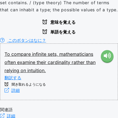
set contains. / (type theory) The number of terms
that can inhabit a type; the possible values of a type.
意味を覚える
単語を覚える
このボタンはなに？
To
compare
infinite
sets,
mathematicians
often
examine
their
cardinality
rather
than
relying
on
intuition.
翻訳する
聞き取れるようになる
詳細
関連語
詳細