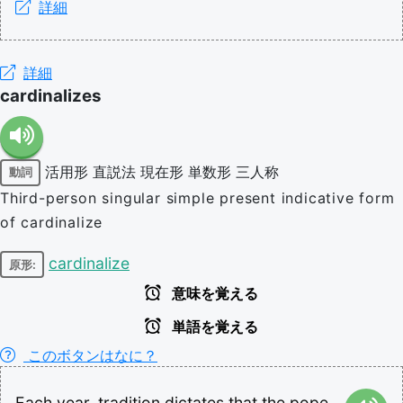
詳細
詳細
cardinalizes
活用形
直説法
現在形
単数形
三人称
動詞
Third-person singular simple present indicative form
of cardinalize
cardinalize
原形:
意味を覚える
単語を覚える
このボタンはなに？
Each
year,
tradition
dictates
that
the
pope