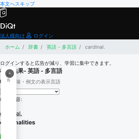
本文へスキップ
DiQt
法人様向け
ログイン
ホーム
辞書
英語 - 多言語
cardinal.
ログインすると広告が減り、学習に集中できます。
検索結果- 英語 - 多言語
×
広
告
意味・例文の表示言語
検索内容:
cardinal.
cardinalities