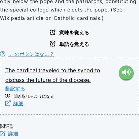
only below the pope and the patriarchs, constituting
the special college which elects the pope. (See
Wikipedia article on Catholic cardinals.)
意味を覚える
単語を覚える
このボタンはなに？
The
cardinal
traveled
to
the
synod
to
discuss
the
future
of
the
diocese.
翻訳する
聞き取れるようになる
詳細
関連語
詳細