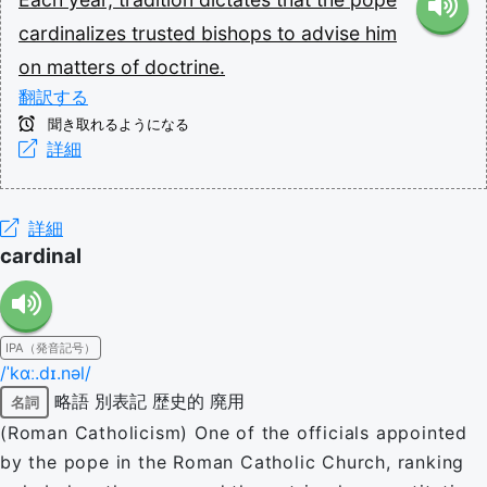
cardinalizes
trusted
bishops
to
advise
him
on
matters
of
doctrine.
翻訳する
聞き取れるようになる
詳細
詳細
cardinal
IPA（発音記号）
/ˈkɑː.dɪ.nəl/
略語
別表記
歴史的
廃用
名詞
(Roman Catholicism) One of the officials appointed
by the pope in the Roman Catholic Church, ranking