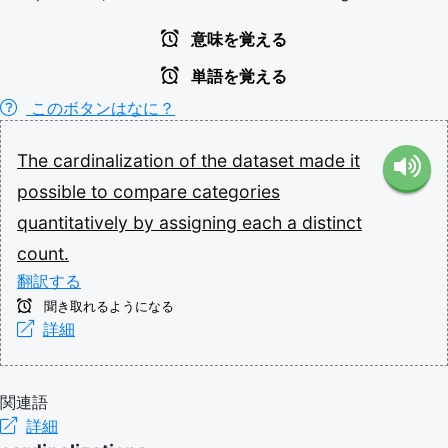
意味を覚える
単語を覚える
このボタンはなに？
The
cardinalization
of
the
dataset
made
it
possible
to
compare
categories
quantitatively
by
assigning
each
a
distinct
count.
翻訳する
聞き取れるようになる
詳細
関連語
詳細