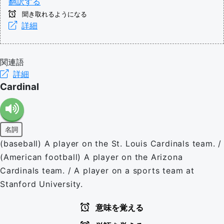
翻訳する
聞き取れるようになる
詳細
関連語
詳細
Cardinal
名詞
(baseball) A player on the St. Louis Cardinals team. /
(American football) A player on the Arizona
Cardinals team. / A player on a sports team at
Stanford University.
意味を覚える