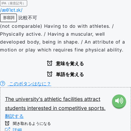
IPA（発音記号）
/æθˈlɛt.ɪk/
比較不可
形容詞
(not comparable) Having to do with athletes. /
Physically active. / Having a muscular, well
developed body, being in shape. / An attribute of a
motion or play which requires fine physical ability.
意味を覚える
単語を覚える
このボタンはなに？
The
university's
athletic
facilities
attract
students
interested
in
competitive
sports.
翻訳する
聞き取れるようになる
詳細