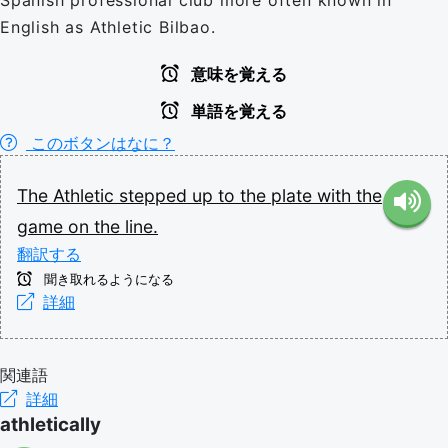
Spanish professional club more often known in
English as Athletic Bilbao.
意味を覚える
単語を覚える
このボタンはなに？
The
Athletic
stepped
up
to
the
plate
with
the
game
on
the
line.
翻訳する
聞き取れるようになる
詳細
関連語
詳細
athletically