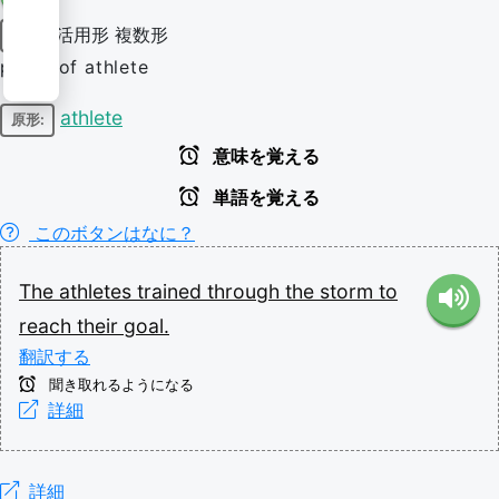
活用形
複数形
名詞
plural of athlete
athlete
原形:
意味を覚える
単語を覚える
このボタンはなに？
The
athletes
trained
through
the
storm
to
reach
their
goal.
翻訳する
聞き取れるようになる
詳細
詳細