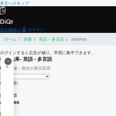
本文へスキップ
DiQt
法人様向け
ログイン
ホーム
辞書
英語 - 多言語
athletes
ログインすると広告が減り、学習に集中できます。
検索結果- 英語 - 多言語
×
広
告
意味・例文の表示言語
検索内容:
athletes
athletes