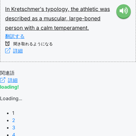
In
Kretschmer's
typology,
the
athletic
was
described
as
a
muscular,
large-boned
person
with
a
calm
temperament.
翻訳する
聞き取れるようになる
詳細
関連語
詳細
loading!
Loading...
1
2
3
4