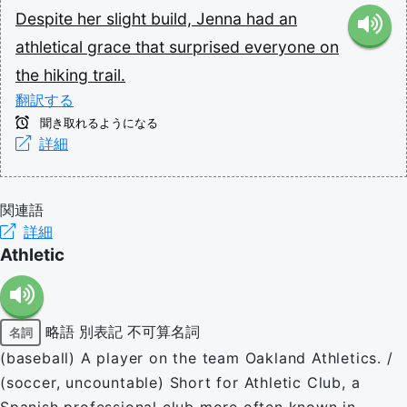
Despite
her
slight
build,
Jenna
had
an
athletical
grace
that
surprised
everyone
on
the
hiking
trail.
翻訳する
聞き取れるようになる
詳細
関連語
詳細
Athletic
略語
別表記
不可算名詞
名詞
(baseball) A player on the team Oakland Athletics. /
(soccer, uncountable) Short for Athletic Club, a