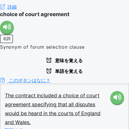
詳細
choice of court agreement
名詞
Synonym of forum selection clause
意味を覚える
単語を覚える
このボタンはなに？
The
contract
included
a
choice
of
court
agreement
specifying
that
all
disputes
would
be
heard
in
the
courts
of
England
and
Wales.