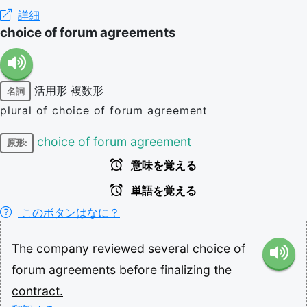
詳細
choice of forum agreements
活用形
複数形
名詞
plural of choice of forum agreement
choice of forum agreement
原形:
意味を覚える
単語を覚える
このボタンはなに？
The
company
reviewed
several
choice
of
forum
agreements
before
finalizing
the
contract.