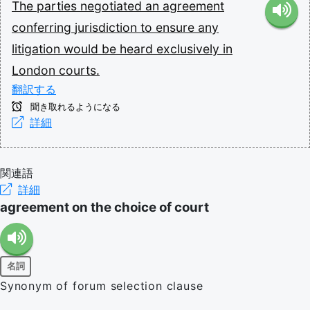
The
parties
negotiated
an
agreement
conferring
jurisdiction
to
ensure
any
litigation
would
be
heard
exclusively
in
London
courts.
翻訳する
聞き取れるようになる
詳細
関連語
詳細
agreement on the choice of court
名詞
Synonym of forum selection clause