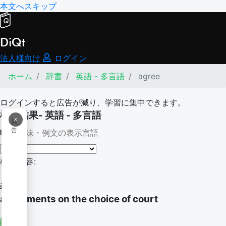
本文へスキップ
DiQt
法人様向け
ログイン
ホーム
辞書
英語 - 多言語
agree
ログインすると広告が減り、学習に集中できます。
検索結果- 英語 - 多言語
×
広
告
意味・例文の表示言語
検索内容:
agree
agreements on the choice of court