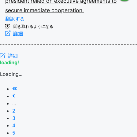
president
relied
on
executive
agreements
to
secure
immediate
cooperation.
翻訳する
聞き取れるようになる
詳細
詳細
loading!
Loading...
...
2
3
4
5