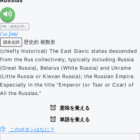
Russias
IPA（発音記号）
/ˈɹʌ.ʃəs/
歴史的
複数形
固有名詞
(chiefly historical) The East Slavic states descended
from the Rus collectively, typically including Russia
(Great Russia), Belarus (White Russia) and Ukraine
(Little Russia or Kievan Russia); the Russian Empire.
Especially in the title "Emperor (or Tsar or Czar) of
All the Russias."
意味を覚える
単語を覚える
このボタンはなに？