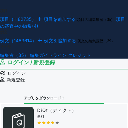
項目
項目（1182735）
項目を追加する
項目
項目の編集履歴（35）
の審査中の編集(4)
例文
例文（1463614）
例文を追加する
例文の編集履歴（39）
その他
編集者（35）
編集ガイドライン
クレジット
ログイン / 新規登録
ログイン
新規登録
アプリをダウンロード！
DiQt（ディクト）
無料
★★★★★
★★★★★