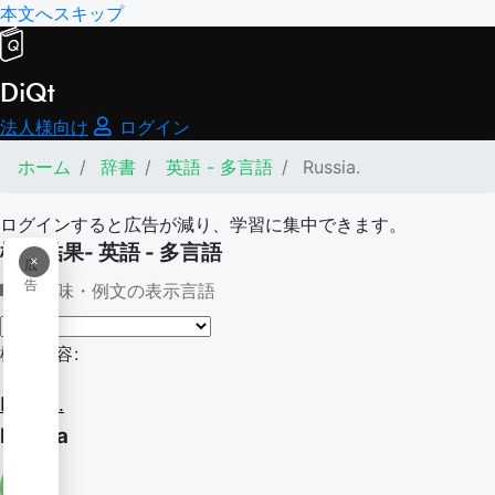
本文へスキップ
DiQt
法人様向け
ログイン
ホーム
辞書
英語 - 多言語
Russia.
ログインすると広告が減り、学習に集中できます。
検索結果- 英語 - 多言語
×
広
告
意味・例文の表示言語
検索内容:
Russia.
Russia