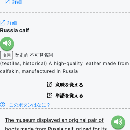
詳細
詳細
Russia calf
歴史的
不可算名詞
名詞
(textiles, historical) A high-quality leather made from
calfskin, manufactured in Russia
意味を覚える
単語を覚える
このボタンはなに？
The
museum
displayed
an
original
pair
of
boots
made
from
Russia
calf,
prized
for
its