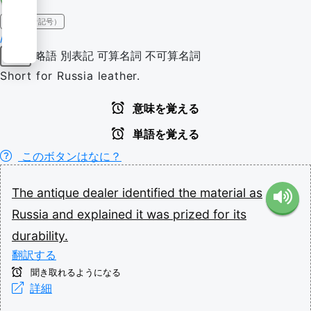
IPA（発音記号）
/ˈɹʌʃə/
略語
別表記
可算名詞
不可算名詞
名詞
Short for Russia leather.
意味を覚える
単語を覚える
このボタンはなに？
The
antique
dealer
identified
the
material
as
Russia
and
explained
it
was
prized
for
its
durability.
翻訳する
聞き取れるようになる
詳細