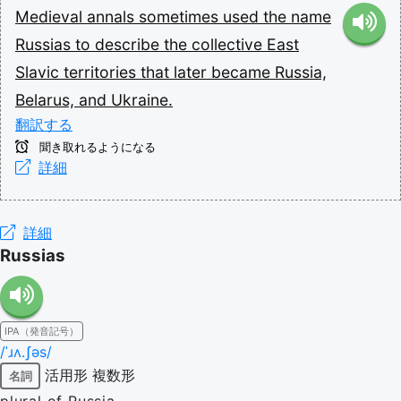
Medieval
annals
sometimes
used
the
name
Russias
to
describe
the
collective
East
Slavic
territories
that
later
became
Russia,
Belarus,
and
Ukraine.
翻訳する
聞き取れるようになる
詳細
詳細
Russias
IPA（発音記号）
/ˈɹʌ.ʃəs/
活用形
複数形
名詞