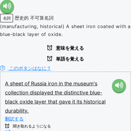
歴史的
不可算名詞
名詞
(manufacturing, historical) A sheet iron coated with a
blue-black layer of oxide.
意味を覚える
単語を覚える
このボタンはなに？
A
sheet
of
Russia
iron
in
the
museum's
collection
displayed
the
distinctive
blue-
black
oxide
layer
that
gave
it
its
historical
durability.
翻訳する
聞き取れるようになる