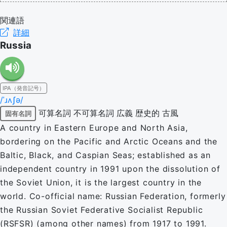
関連語
詳細
Russia
IPA（発音記号）
/ˈɹʌʃə/
可算名詞
不可算名詞
広義
歴史的
古風
固有名詞
A country in Eastern Europe and North Asia,
bordering on the Pacific and Arctic Oceans and the
Baltic, Black, and Caspian Seas; established as an
independent country in 1991 upon the dissolution of
the Soviet Union, it is the largest country in the
world. Co-official name: Russian Federation, formerly
the Russian Soviet Federative Socialist Republic
(RSFSR) (among other names) from 1917 to 1991.