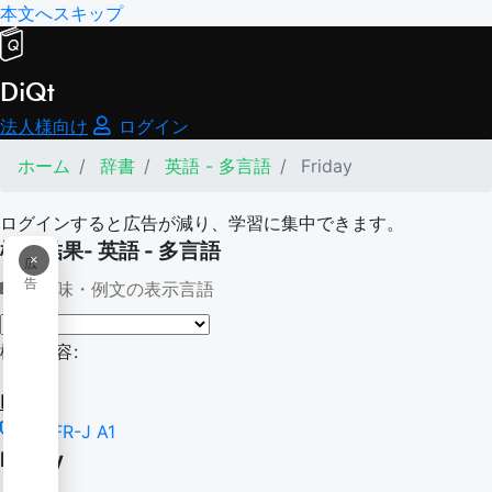
本文へスキップ
DiQt
法人様向け
ログイン
ホーム
辞書
英語 - 多言語
Friday
ログインすると広告が減り、学習に集中できます。
検索結果- 英語 - 多言語
×
広
告
意味・例文の表示言語
検索内容:
Friday
CEFR-J A1
Friday