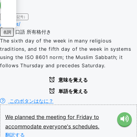
IPA（発音記号）
/ˈfɹaɪdeɪ/
口語
所有格付き
名詞
The sixth day of the week in many religious
traditions, and the fifth day of the week in systems
using the ISO 8601 norm; the Muslim Sabbath; it
follows Thursday and precedes Saturday.
意味を覚える
単語を覚える
このボタンはなに？
We
planned
the
meeting
for
Friday
to
accommodate
everyone's
schedules.
翻訳する