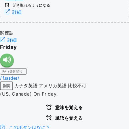
聞き取れるようになる
詳細
関連語
詳細
Friday
IPA（発音記号）
/ˈfɹaɪdeɪ/
カナダ英語
アメリカ英語
比較不可
副詞
(US, Canada) On Friday.
意味を覚える
単語を覚える
このボタンはなに？