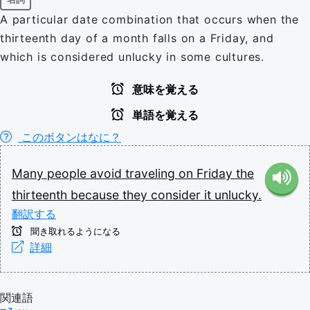
A particular date combination that occurs when the
thirteenth day of a month falls on a Friday, and
which is considered unlucky in some cultures.
意味を覚える
単語を覚える
このボタンはなに？
Many
people
avoid
traveling
on
Friday
the
thirteenth
because
they
consider
it
unlucky.
翻訳する
聞き取れるようになる
詳細
関連語