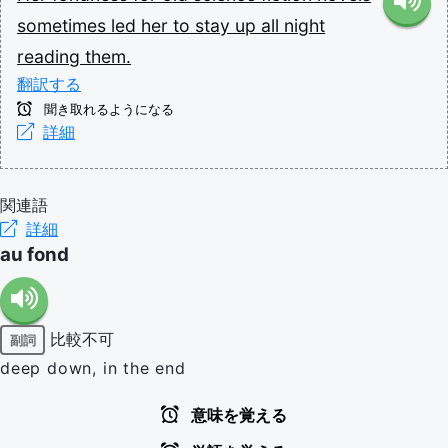
sometimes
led
her
to
stay
up
all
night
reading
them.
翻訳する
聞き取れるようになる
詳細
関連語
詳細
au fond
比較不可
副詞
deep down, in the end
意味を覚える