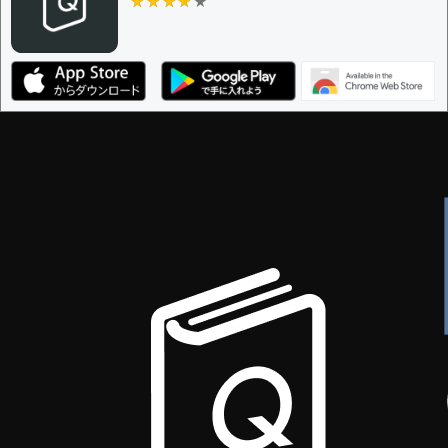
★★★★★
★★★★★