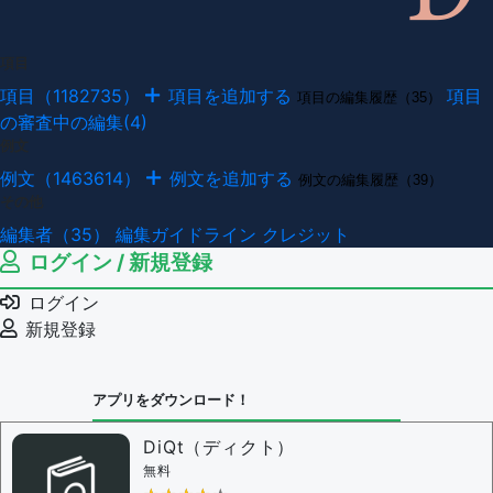
項目
項目（1182735）
項目を追加する
項目
項目の編集履歴（35）
の審査中の編集(4)
例文
例文（1463614）
例文を追加する
例文の編集履歴（39）
その他
編集者（35）
編集ガイドライン
クレジット
ログイン / 新規登録
ログイン
新規登録
アプリをダウンロード！
DiQt（ディクト）
無料