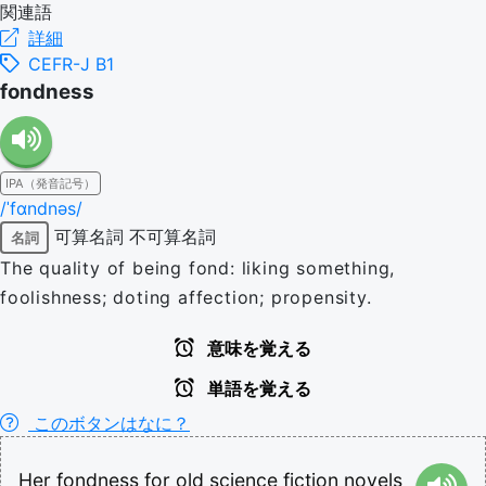
関連語
詳細
CEFR-J B1
fondness
IPA（発音記号）
/ˈfɑndnəs/
可算名詞
不可算名詞
名詞
The quality of being fond: liking something,
foolishness; doting affection; propensity.
意味を覚える
単語を覚える
このボタンはなに？
Her
fondness
for
old
science
fiction
novels