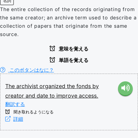
名詞
The entire collection of the records originating from
the same creator; an archive term used to describe a
collection of papers that originate from the same
source.
意味を覚える
単語を覚える
このボタンはなに？
The
archivist
organized
the
fonds
by
creator
and
date
to
improve
access.
翻訳する
聞き取れるようになる
詳細