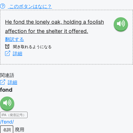
このボタンはなに？
He
fond
the
lonely
oak,
holding
a
foolish
affection
for
the
shelter
it
offered.
翻訳する
聞き取れるようになる
詳細
関連語
詳細
fond
IPA（発音記号）
/fɒnd/
廃用
名詞