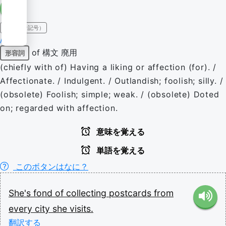
IPA（発音記号）
/fɒnd/
of 構文
廃用
形容詞
(chiefly with of) Having a liking or affection (for). /
Affectionate. / Indulgent. / Outlandish; foolish; silly. /
(obsolete) Foolish; simple; weak. / (obsolete) Doted
on; regarded with affection.
意味を覚える
単語を覚える
このボタンはなに？
She's
fond
of
collecting
postcards
from
every
city
she
visits.
翻訳する