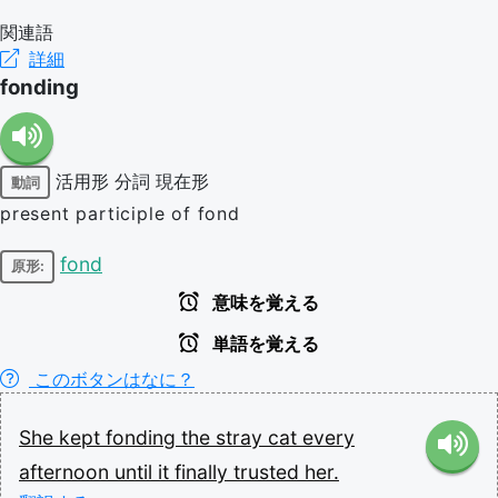
関連語
詳細
fonding
活用形
分詞
現在形
動詞
present participle of fond
fond
原形:
意味を覚える
単語を覚える
このボタンはなに？
She
kept
fonding
the
stray
cat
every
afternoon
until
it
finally
trusted
her.