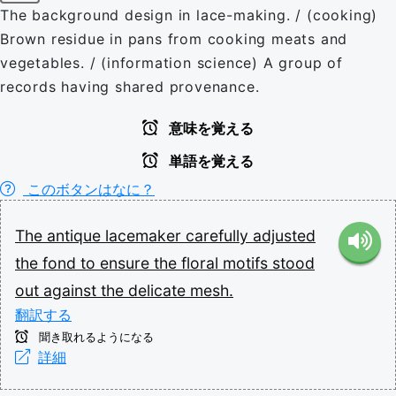
The background design in lace-making. / (cooking)
Brown residue in pans from cooking meats and
vegetables. / (information science) A group of
records having shared provenance.
意味を覚える
単語を覚える
このボタンはなに？
The
antique
lacemaker
carefully
adjusted
the
fond
to
ensure
the
floral
motifs
stood
out
against
the
delicate
mesh.
翻訳する
聞き取れるようになる
詳細