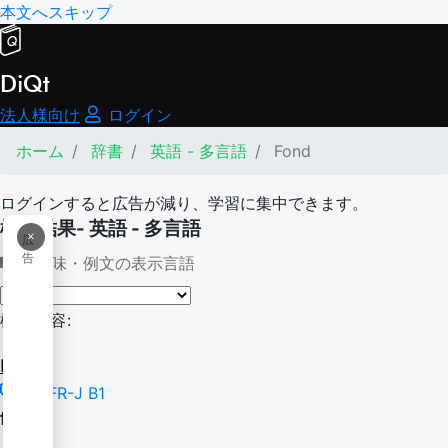
本文へスキップ
DiQt
法人様向け
ログイン
ホーム
辞書
英語 - 多言語
Fond
ログインすると広告が減り、学習に集中できます。
検索結果- 英語 - 多言語
×
広
告
意味・例文の表示言語
検索内容:
Fond
CEFR-J B1
fond