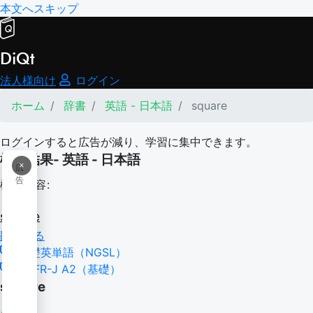
本文へスキップ
DiQt
法人様向け
ログイン
ホーム
辞書
英語 - 日本語
square
ログインすると広告が減り、学習に集中できます。
検索結果- 英語 - 日本語
×
広
告
検索内容:
square
翻訳する
基礎英単語（NGSL）
CEFR-J A2（基礎）
square