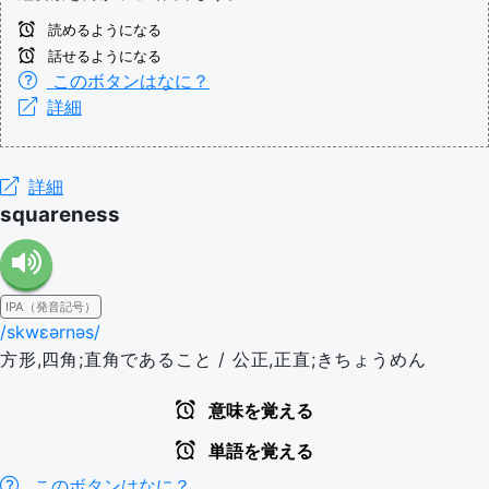
読めるようになる
話せるようになる
このボタンはなに？
詳細
詳細
squareness
IPA（発音記号）
/skwɛərnəs/
方形,四角;直角であること / 公正,正直;きちょうめん
意味を覚える
単語を覚える
このボタンはなに？