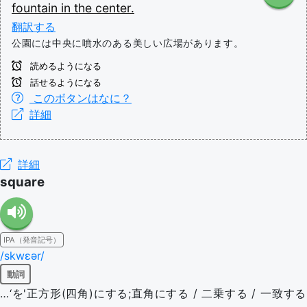
fountain
in
the
center.
翻訳する
公園には中央に噴水のある美しい広場があります。
読めるようになる
話せるようになる
このボタンはなに？
詳細
詳細
square
IPA（発音記号）
/skwɛər/
動詞
…‘を'正方形(四角)にする;直角にする / 二乗する / 一致する