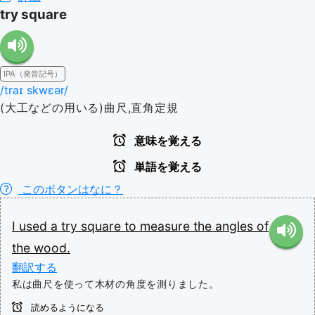
try square
IPA（発音記号）
/traɪ skwɛər/
(大工などの用いる)曲尺,直角定規
意味を覚える
単語を覚える
このボタンはなに？
I
used
a
try
square
to
measure
the
angles
of
the
wood.
翻訳する
私は曲尺を使って木材の角度を測りました。
読めるようになる