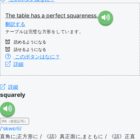
The
table
has
a
perfect
squareness.
翻訳する
テーブルは完璧な方形をしています。
読めるようになる
話せるようになる
このボタンはなに？
詳細
詳細
squarely
IPA（発音記号）
/'skwɛrli/
直角に;正方形に / 《話》真正面に,まともに / 《話》正直