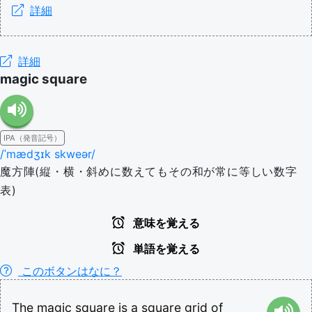
詳細
詳細
magic square
IPA（発音記号）
/ˈmædʒɪk skweər/
魔方陣(縦・横・斜めに数えてもその和が常に等しい数字
表)
意味を覚える
単語を覚える
このボタンはなに？
The
magic
square
is
a
square
grid
of