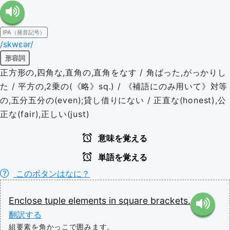
IPA（発音記号）
/skwɛər/
形容詞
正方形の,四角な,直角の,直角をなす / 角ばった,がっかりし
た / 平方の,2乗の(《略》sq.) / 《補語にのみ用いて》対等
の,五分五分の(even);貸し借りにない / 正直な(honest),公
正な(fair),正しい(just)
意味を覚える
単語を覚える
このボタンはなに？
Enclose
tuple
elements
in
square
brackets.
翻訳する
組要素を角かっこで囲みます。