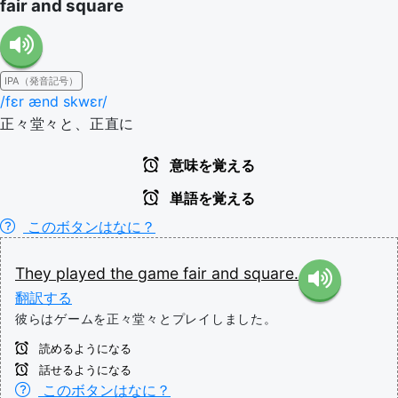
fair and square
IPA（発音記号）
/fɛr ænd skwɛr/
正々堂々と、正直に
意味を覚える
単語を覚える
このボタンはなに？
They
played
the
game
fair
and
square.
翻訳する
彼らはゲームを正々堂々とプレイしました。
読めるようになる
話せるようになる
このボタンはなに？