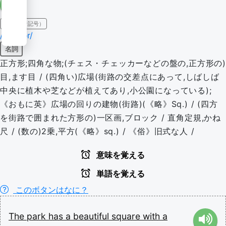
IPA（発音記号）
/skwɛər/
名詞
正方形;四角な物;(チェス・チェッカーなどの盤の,正方形の)
目,ます目 / (四角い)広場(街路の交差点にあって,しばしば
中央に植木や芝などが植えてあり,小公園になっている);
《おもに英》広場の回りの建物(街路)(《略》Sq.) / (四方
を街路で囲まれた方形の)一区画,ブロック / 直角定規,かね
尺 / (数の)2乗,平方(《略》sq.) / 《俗》旧式な人 /
意味を覚える
単語を覚える
このボタンはなに？
The
park
has
a
beautiful
square
with
a