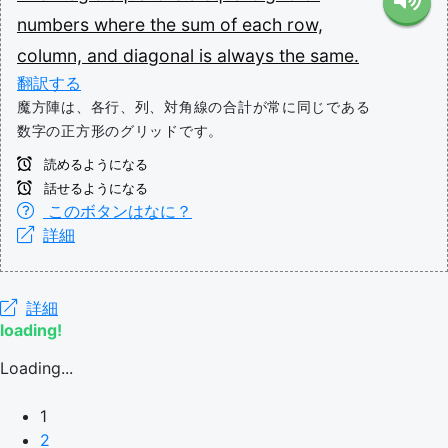
numbers
where
the
sum
of
each
row,
column,
and
diagonal
is
always
the
same.
翻訳する
魔方陣は、各行、列、対角線の合計が常に同じである
数字の正方形のグリッドです。
読めるようになる
話せるようになる
このボタンはなに？
詳細
詳細
loading!
Loading...
1
2