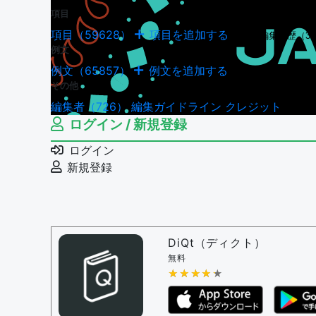
項目
項目（59628）
項目を追加する
項目の編集履歴（34
例文
例文（65857）
例文を追加する
例文の編集履歴（180
その他
編集者（726）
編集ガイドライン
クレジット
ログイン / 新規登録
ログイン
新規登録
DiQt（ディクト）
無料
★★★★★
★★★★★