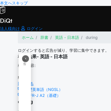
本文へスキップ
DiQt
法人様向け
ログイン
ホーム
辞書
英語 - 日本語
during
ログインすると広告が減り、学習に集中できます。
検索結果- 英語 - 日本語
×
広
告
検索内容:
during
翻訳する
基礎英単語（NGSL）
CEFR-J A2（基礎）
during