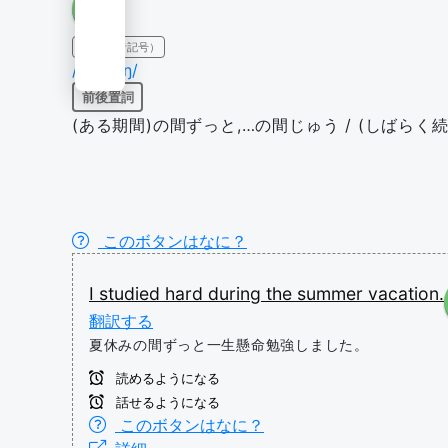
IPA（発音記号）
/djʊərɪŋ/
前後置詞
(ある期間)の間ずっと,…の間じゅう / (しばらく
このボタンはなに？
I
studied
hard
during
the
summer
vacation.
翻訳する
夏休みの間ずっと一生懸命勉強しました。
読めるようになる
話せるようになる
このボタンはなに？