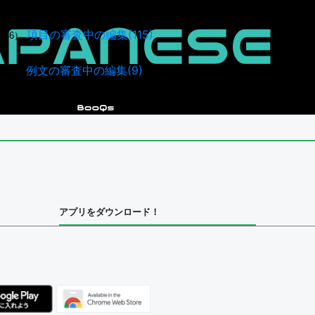
項目の審査中の編集(115)
946）
例文の審査中の編集(9)
40）
アプリをダウンロード！