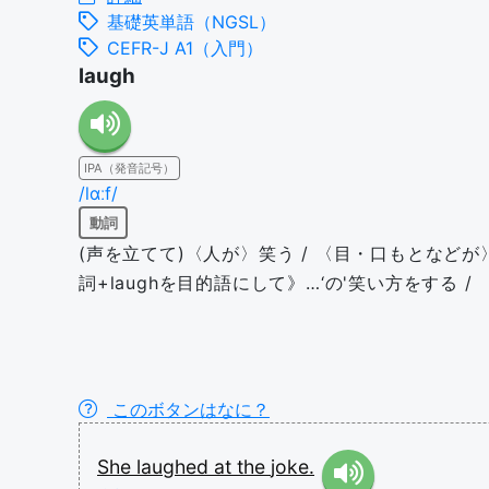
基礎英単語（NGSL）
CEFR-J A1（入門）
laugh
IPA（発音記号）
/lɑːf/
動詞
(声を立てて)〈人が〉笑う / 〈目・口もとなどが〉
詞+laughを目的語にして》…‘の'笑い方をする / 
このボタンはなに？
She
laughed
at
the
joke.