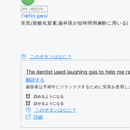
IPA（発音記号）
/ˈlæfɪŋ ɡæs/
笑気(亜酸化窒素;歯科医が短時間用麻酔に用いる)
このボタンはなに？
The
dentist
used
laughing
gas
to
help
me
r
翻訳する
歯医者は手術中にリラックスするために笑気を使用し
読めるようになる
話せるようになる
このボタンはなに？
詳細