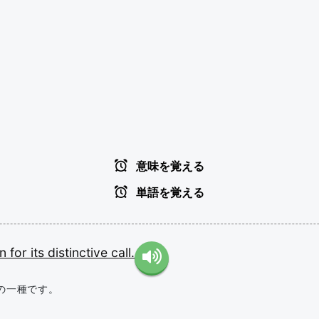
意味を覚える
単語を覚える
wn
for
its
distinctive
call.
の一種です。