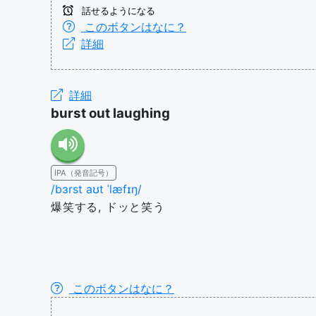
話せるようになる
このボタンはなに？
詳細
詳細
burst out laughing
IPA（発音記号）
/bɜrst aʊt ˈlæfɪŋ/
爆笑する, ドッと笑う
このボタンはなに？