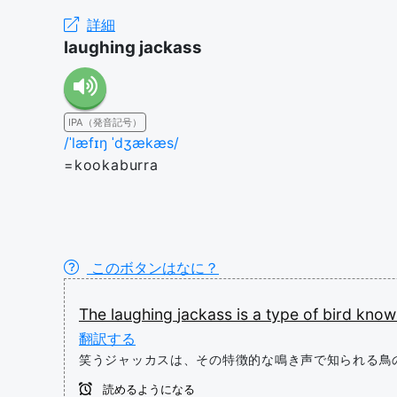
詳細
laughing jackass
IPA（発音記号）
/ˈlæfɪŋ ˈdʒækæs/
=kookaburra
このボタンはなに？
The
laughing
jackass
is
a
type
of
bird
kno
翻訳する
笑うジャッカスは、その特徴的な鳴き声で知られる鳥
読めるようになる