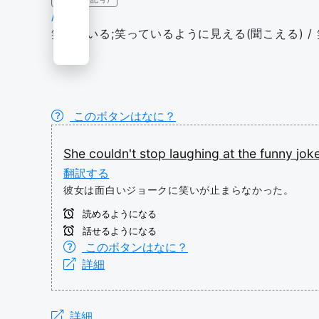
/læfɪŋ/
笑っている;笑っているように見える(聞こえる) / 笑いを誘う
このボタンはなに？
She
couldn't
stop
laughing
at
the
funny
joke
翻訳する
彼女は面白いジョークに笑いが止まらなかった。
読めるようになる
話せるようになる
このボタンはなに？
詳細
詳細