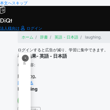
本文へスキップ
DiQt
法人様向け
ログイン
ホーム
辞書
英語 - 日本語
laughing.
ログインすると広告が減り、学習に集中できます。
検索結果- 英語 - 日本語
×
広
告
検索内容:
laughing.
翻訳する
laughing
IPA（発音記号）