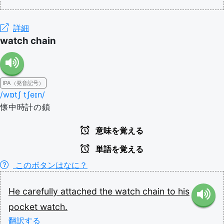
詳細
watch chain
IPA（発音記号）
/wɒtʃ tʃeɪn/
懐中時計の鎖
意味を覚える
単語を覚える
このボタンはなに？
He
carefully
attached
the
watch
chain
to
his
pocket
watch.
翻訳する