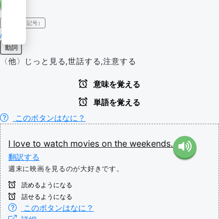
IPA（発音記号）
/wɑtʃ/
動詞
〈他〉じっと見る,世話する,注意する
意味を覚える
単語を覚える
このボタンはなに？
I
love
to
watch
movies
on
the
weekends.
翻訳する
週末に映画を見るのが大好きです。
読めるようになる
話せるようになる
このボタンはなに？