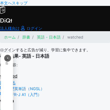
本文へスキップ
DiQt
法人様向け
ログイン
ホーム
辞書
英語 - 日本語
watched
ログインすると広告が減り、学習に集中できます。
検索結果- 英語 - 日本語
×
広
告
検索内容:
watched
翻訳する
基礎英単語（NGSL）
CEFR-J A1（入門）
watch