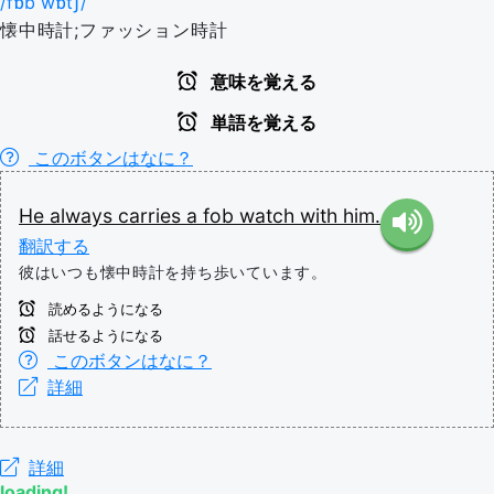
/fɒb wɒtʃ/
懐中時計;ファッション時計
意味を覚える
単語を覚える
このボタンはなに？
He
always
carries
a
fob
watch
with
him.
翻訳する
彼はいつも懐中時計を持ち歩いています。
読めるようになる
話せるようになる
このボタンはなに？
詳細
詳細
loading!