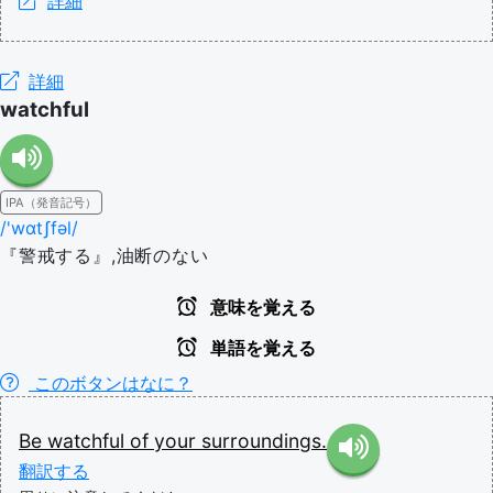
詳細
詳細
watchful
IPA（発音記号）
/'wɑtʃfəl/
『警戒する』,油断のない
意味を覚える
単語を覚える
このボタンはなに？
Be
watchful
of
your
surroundings.
翻訳する