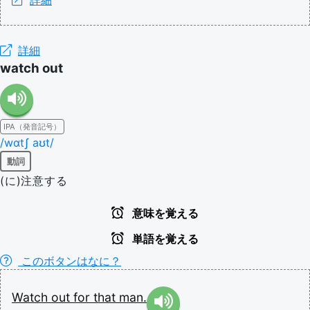
詳細
詳細
watch out
IPA（発音記号）
/wɑtʃ aʊt/
動詞
(に)注意する
意味を覚える
単語を覚える
このボタンはなに？
Watch
out
for
that
man.