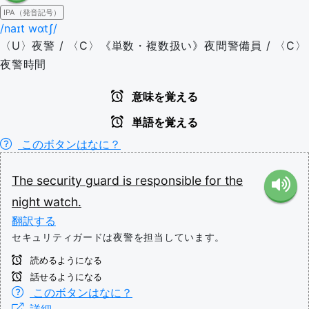
IPA（発音記号）
/naɪt wɑtʃ/
〈U〉夜警 / 〈C〉《単数・複数扱い》夜間警備員 / 〈C〉
夜警時間
意味を覚える
単語を覚える
このボタンはなに？
The
security
guard
is
responsible
for
the
night
watch.
翻訳する
セキュリティガードは夜警を担当しています。
読めるようになる
話せるようになる
このボタンはなに？