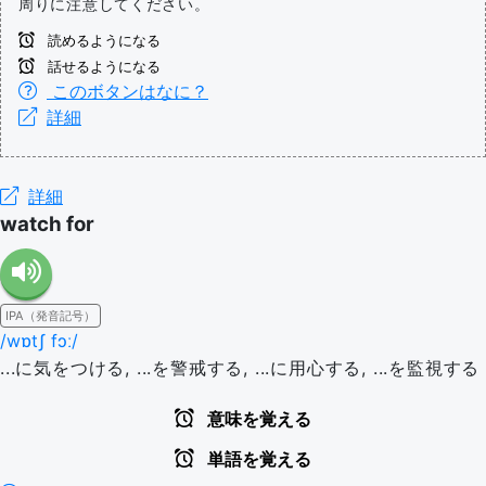
周りに注意してください。
読めるようになる
話せるようになる
このボタンはなに？
詳細
詳細
watch for
IPA（発音記号）
/wɒtʃ fɔː/
...に気をつける, ...を警戒する, ...に用心する, ...を監視する
意味を覚える
単語を覚える