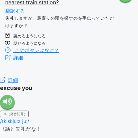
nearest
train
station?
翻訳する
失礼しますが、最寄りの駅を探すのを手伝っていただ
けますか？
読めるようになる
話せるようになる
このボタンはなに？
詳細
詳細
excuse you
IPA（発音記号）
/ɪkˈskjuːz juː/
《話》失礼だな！