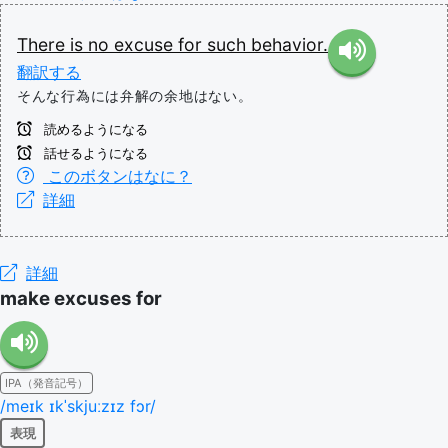
There
is
no
excuse
for
such
behavior.
翻訳する
そんな行為には弁解の余地はない。
読めるようになる
話せるようになる
このボタンはなに？
詳細
詳細
make excuses for
IPA（発音記号）
/meɪk ɪkˈskjuːzɪz fɔr/
表現