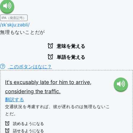
IPA（発音記号）
/ɪkˈskjuːzəbli/
無理もないことだが
意味を覚える
単語を覚える
このボタンはなに？
It's
excusably
late
for
him
to
arrive,
considering
the
traffic.
翻訳する
交通状況を考慮すれば、彼が遅れるのは無理もないこ
とだ。
読めるようになる
話せるようになる