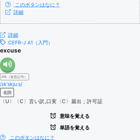
このボタンはなに？
詳細
詳細
CEFR-J A1（入門）
excuse
IPA（発音記号）
/ɪkˈskjuːs/
名詞
〈U〉〈C〉言い訳,口実〈C〉届出 ; 許可証
意味を覚える
単語を覚える
このボタンはなに？