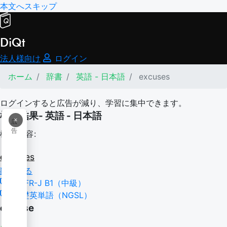
本文へスキップ
DiQt
法人様向け
ログイン
ホーム
辞書
英語 - 日本語
excuses
ログインすると広告が減り、学習に集中できます。
検索結果- 英語 - 日本語
×
広
告
検索内容:
excuses
翻訳する
CEFR-J B1（中級）
基礎英単語（NGSL）
excuse