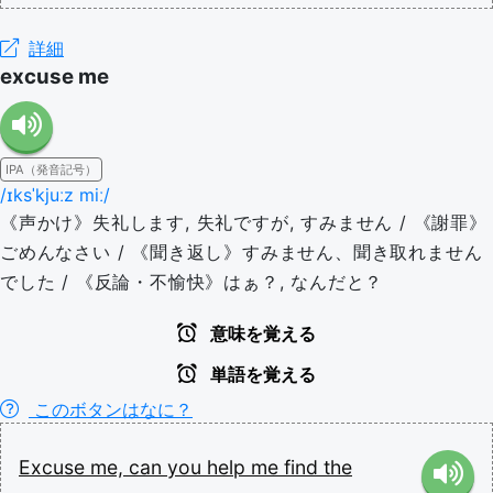
詳細
excuse me
IPA（発音記号）
/ɪksˈkjuːz miː/
《声かけ》失礼します, 失礼ですが, すみません / 《謝罪》
ごめんなさい / 《聞き返し》すみません、聞き取れません
でした / 《反論・不愉快》はぁ？, なんだと？
意味を覚える
単語を覚える
このボタンはなに？
Excuse
me,
can
you
help
me
find
the