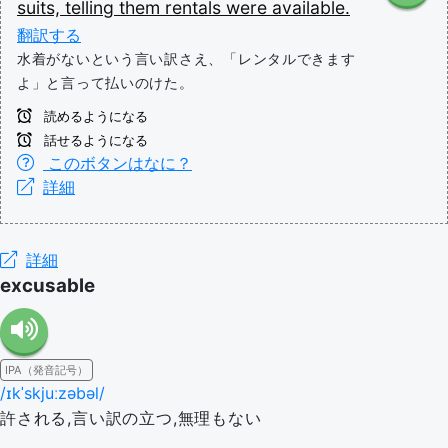
suits,
telling
them
rentals
were
available.
翻訳する
水着がないという言い訳さえ、「レンタルできます
よ」と言って払いのけた。
読めるようになる
話せるようになる
このボタンはなに？
詳細
詳細
excusable
IPA（発音記号）
/ɪkˈskjuːzəbəl/
許される,言い訳の立つ,無理もない