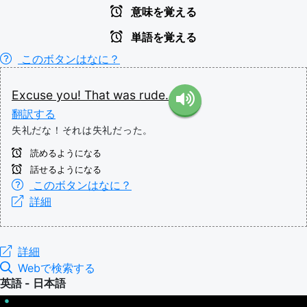
意味を覚える
単語を覚える
このボタンはなに？
Excuse
you!
That
was
rude.
翻訳する
失礼だな！それは失礼だった。
読めるようになる
話せるようになる
このボタンはなに？
詳細
詳細
Webで検索する
英語 - 日本語