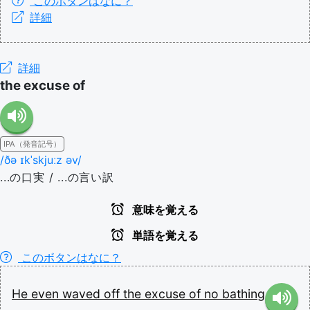
このボタンはなに？
詳細
詳細
the excuse of
IPA（発音記号）
/ðə ɪkˈskjuːz əv/
...の口実 / ...の言い訳
意味を覚える
単語を覚える
このボタンはなに？
He
even
waved off
the excuse of
no
bathing