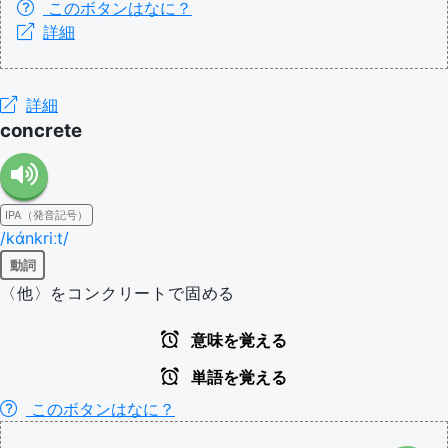
このボタンはなに？
詳細
詳細
concrete
IPA（発音記号）
/kάnkriːt/
動詞
〈他〉をコンクリートで固める
意味を覚える
単語を覚える
このボタンはなに？