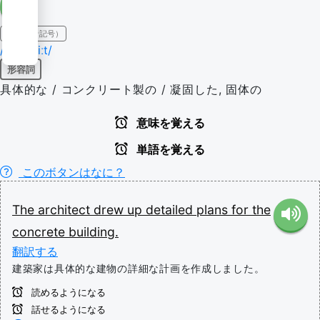
IPA（発音記号）
/'kɒnkriːt/
形容詞
具体的な / コンクリート製の / 凝固した, 固体の
意味を覚える
単語を覚える
このボタンはなに？
The
architect
drew
up
detailed
plans
for
the
concrete
building.
翻訳する
建築家は具体的な建物の詳細な計画を作成しました。
読めるようになる
話せるようになる