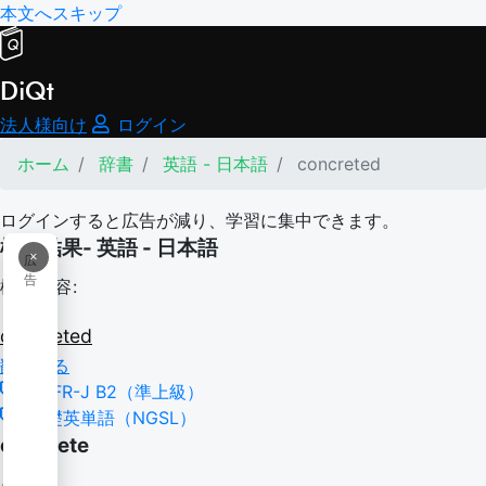
本文へスキップ
DiQt
法人様向け
ログイン
ホーム
辞書
英語 - 日本語
concreted
ログインすると広告が減り、学習に集中できます。
検索結果- 英語 - 日本語
×
広
告
検索内容:
concreted
翻訳する
CEFR-J B2（準上級）
基礎英単語（NGSL）
concrete