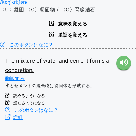
/kɒŋˈkriːʃən/
〈U〉凝固;〈C〉凝固物 / 〈C〉腎臓結石
意味を覚える
単語を覚える
このボタンはなに？
The
mixture
of
water
and
cement
forms
a
concretion.
翻訳する
水とセメントの混合物は凝固体を形成する。
読めるようになる
話せるようになる
このボタンはなに？
詳細