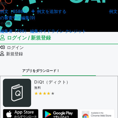
例文
例文（65862）
例文を追加する
例文
例文の編集履歴（18045）
の審査中の編集(9)
その他
編集者（726）
編集ガイドライン
クレジット
ログイン / 新規登録
ログイン
新規登録
アプリをダウンロード！
DiQt（ディクト）
無料
★★★★★
★★★★★