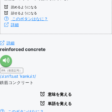
読めるようになる
話せるようになる
このボタンはなに？
詳細
詳細
reinforced concrete
IPA（発音記号）
/ɹiːɪnˈfɔɹst ˈkɒnkɹiːt/
鉄筋コンクリート
意味を覚える
単語を覚える
このボタンはなに？