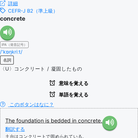
詳細
CEFR-J B2（準上級）
concrete
IPA（発音記号）
/'kɒŋkriːt/
名詞
〈U〉コンクリート / 凝固したもの
意味を覚える
単語を覚える
このボタンはなに？
The
foundation
is
bedded
in
concrete.
翻訳する
土台はコンクリートで固められている。