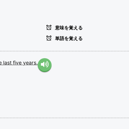
意味を覚える
単語を覚える
he
last
five
years.