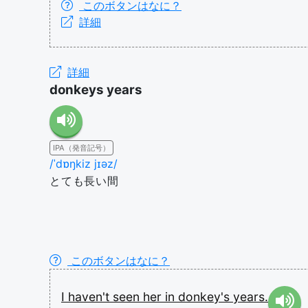
このボタンはなに？
詳細
詳細
donkeys years
IPA（発音記号）
/ˈdɒŋkiz jɪəz/
とても長い間
このボタンはなに？
I
haven't
seen
her
in
donkey's
years.