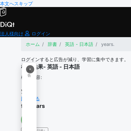
本文へスキップ
DiQt
法人様向け
ログイン
ホーム
辞書
英語 - 日本語
years.
ログインすると広告が減り、学習に集中できます。
検索結果- 英語 - 日本語
×
広
告
検索内容:
years.
翻訳する
for years
IPA（発音記号）