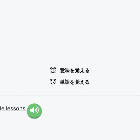
意味を覚える
単語を覚える
ble
lessons.
。