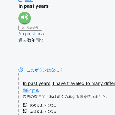
in past years
IPA（発音記号）
/ɪn pæst jɪrz/
過去数年間で
このボタンはなに？
In
past
years,
I
have
traveled
to
many
diffe
翻訳する
過去の数年間、私は多くの異なる国を訪れました。
読めるようになる
話せるようになる