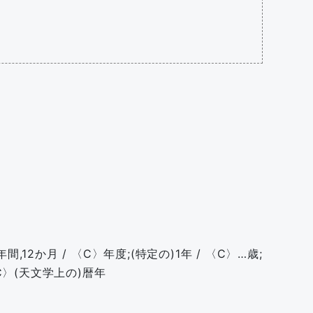
間,12か月 / 〈C〉年度;(特定の)1年 / 〈C〉…歳;
〈C〉(天文学上の)暦年