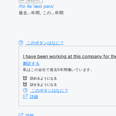
IPA（発音記号）
/fɔr ðə ˈlæst jɪərz/
過去...年間, この...年間
このボタンはなに？
I
have
been
working
at
this
company
for
t
翻訳する
私はこの会社で過去5年間働いています。
読めるようになる
話せるようになる
このボタンはなに？
詳細
詳細