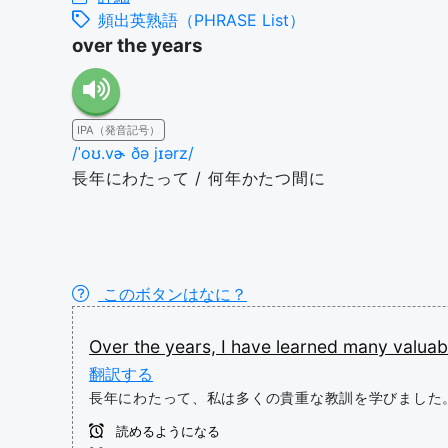
頻出英熟語（PHRASE List）
over the years
IPA（発音記号）
/ˈoʊ.vɚ ðə jɪərz/
長年にわたって / 何年かたつ間に
このボタンはなに？
Over
the
years,
I
have
learned
many
valua
翻訳する
長年にわたって、私は多くの貴重な教訓を学びました
読めるようになる