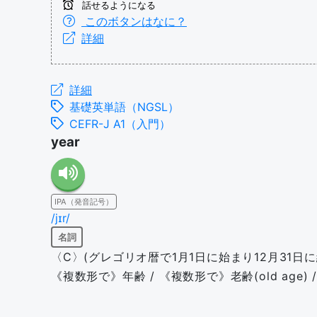
話せるようになる
このボタンはなに？
詳細
詳細
基礎英単語（NGSL）
CEFR-J A1（入門）
year
IPA（発音記号）
/jɪr/
名詞
〈C〉(グレゴリオ暦で1月1日に始まり12月31日に終わる)
《複数形で》年齢 / 《複数形で》老齢(old age)