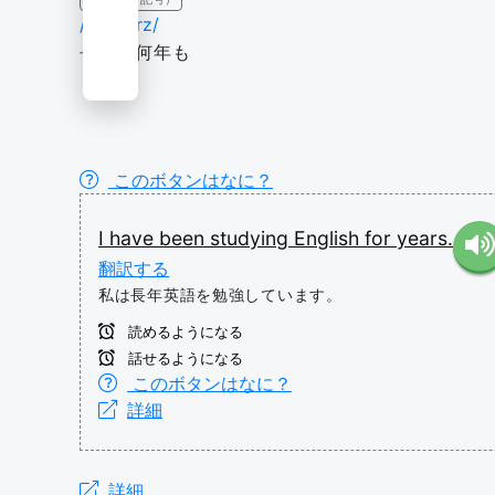
/fɔr jɪərz/
長年、何年も
このボタンはなに？
I
have
been
studying
English
for
years.
翻訳する
私は長年英語を勉強しています。
読めるようになる
話せるようになる
このボタンはなに？
詳細
詳細