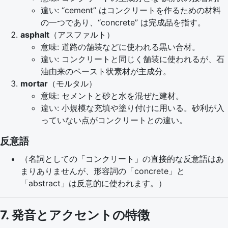
違い: “cement” はコンクリートを作るための材料
の一つであり、“concrete” は完成品を指す。
asphalt
（アスファルト）
意味: 道路の舗装などに使われる黒い合材。
違い: コンクリートと同じく舗装に使われるが、石
油由来のペースト状素材が主成分。
mortar
（モルタル）
意味: セメントと砂と水を混ぜた建材。
違い: 小規模な充填や塗り付けに用いる。砂利が入
っていない点がコンクリートとの違い。
反意語
（名詞としての「コンクリート」の直接的な反意語はあ
まりありませんが、形容詞の「concrete」と
「abstract」は反意的に使われます。）
7. 発音とアクセントの特徴