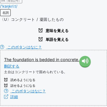
IPA（発音記号）
/'kɒŋkriːt/
名詞
〈U〉コンクリート / 凝固したもの
意味を覚える
単語を覚える
このボタンはなに？
The
foundation
is
bedded
in
concrete.
翻訳する
土台はコンクリートで固められている。
読めるようになる
話せるようになる
このボタンはなに？
詳細