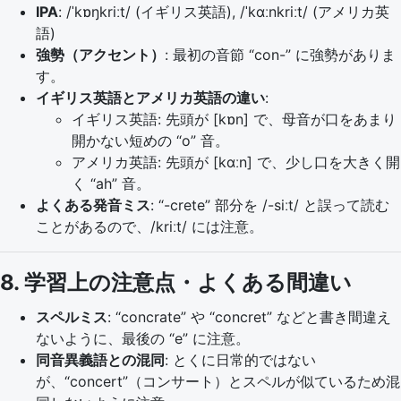
IPA
: /ˈkɒŋkriːt/ (イギリス英語), /ˈkɑːnkriːt/ (アメリカ英
語)
強勢（アクセント）
: 最初の音節 “con-” に強勢がありま
す。
イギリス英語とアメリカ英語の違い
:
イギリス英語: 先頭が [kɒn] で、母音が口をあまり
開かない短めの “o” 音。
アメリカ英語: 先頭が [kɑːn] で、少し口を大きく開
く “ah” 音。
よくある発音ミス
: “-crete” 部分を /-siːt/ と誤って読む
ことがあるので、/kriːt/ には注意。
8. 学習上の注意点・よくある間違い
スペルミス
: “concrate” や “concret” などと書き間違え
ないように、最後の “e” に注意。
同音異義語との混同
: とくに日常的ではない
が、“concert”（コンサート）とスペルが似ているため混