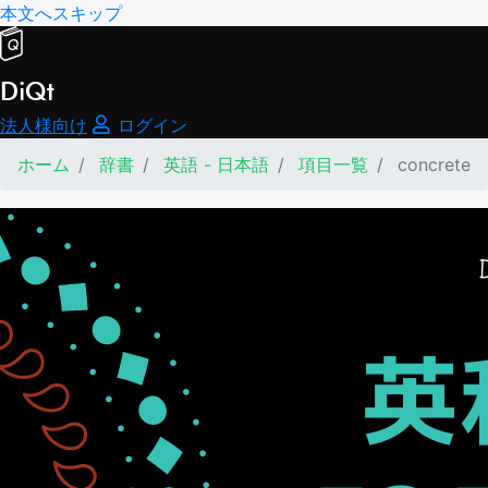
本文へスキップ
DiQt
法人様向け
ログイン
ホーム
辞書
英語 - 日本語
項目一覧
concrete