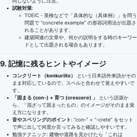
同しないように注意。
試験対策
:
TOEIC・英検などで「具体的な（具体例）」を問う
問題で “concrete example” の形容詞用法が出題さ
れることがあります。
建築関連の文章や、何かの説明をする時のキーワー
ドとして出題される場合もあります。
9. 記憶に残るヒントやイメージ
コンクリート（konkuriito）
という日本語外来語がその
まま対応しているので、スペルと合わせて覚えやすいで
す。
「固まる (con-) + 育つ (crescere) 」
という語源か
ら、「混ざって固まったもの」のイメージがそのまま覚
え方になります。
音やスペリングのポイント
: “con-” + “-crete” をセット
で声に出して何度か言ってみると確認しやすいです。
勉強テクニック: 建物や道路を見かけたら「これは