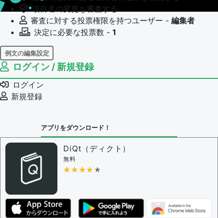
項目名の変更を審査する
審査に対する投票権限を持つユーザー -
編集者
決定に必要な投票数 -
1
例文の編集設定
ログイン / 新規登録
例文の編集権限を持つユーザー -
すべてのユーザー
例文の編集を審査する
ログイン
例文の削除を審査する
新規登録
審査に対する投票権限を持つユーザー -
編集者
決定に必要な投票数 -
1
アプリをダウンロード！
問題の編集設定
問題の編集権限を持つユーザー -
すべてのユーザー
DiQt（ディクト）
審査に対する投票権限を持つユーザー -
すべてのユー
無料
ザー
★★★★★
★★★★★
決定に必要な投票数 -
1
編集ガイドライン