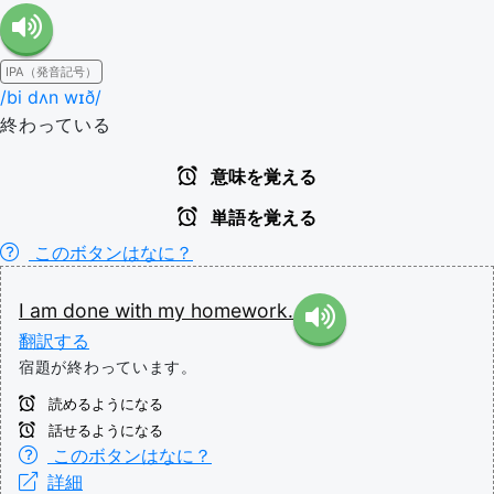
IPA（発音記号）
/bi dʌn wɪð/
終わっている
意味を覚える
単語を覚える
このボタンはなに？
I
am
done
with
my
homework.
翻訳する
宿題が終わっています。
読めるようになる
話せるようになる
このボタンはなに？
詳細