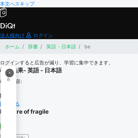
本文へスキップ
DiQt
法人様向け
ログイン
ホーム
辞書
英語 - 日本語
be
ログインすると広告が減り、学習に集中できます。
検索結果- 英語 - 日本語
×
広
告
検索内容:
be
翻訳する
be ware of fragile
IPA（発音記号）