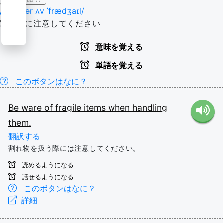
/biː weər ʌv ˈfrædʒaɪl/
割れ物に注意してください
意味を覚える
単語を覚える
このボタンはなに？
Be
ware
of
fragile
items
when
handling
them.
翻訳する
割れ物を扱う際には注意してください。
読めるようになる
話せるようになる
このボタンはなに？
詳細