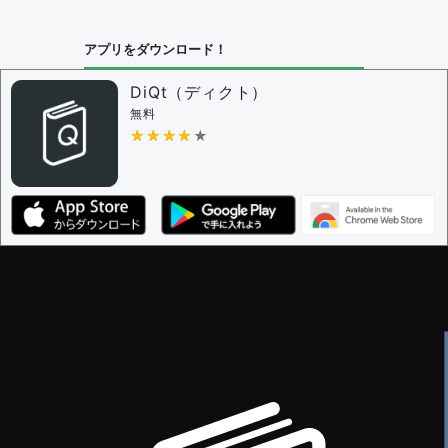
アプリをダウンロード！
DiQt（ディクト）
無料
★★★★★
★★★★★