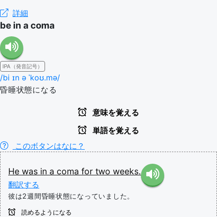
詳細
be in a coma
IPA（発音記号）
/bi ɪn ə ˈkoʊ.mə/
昏睡状態になる
意味を覚える
単語を覚える
このボタンはなに？
He
was
in
a
coma
for
two
weeks.
翻訳する
彼は2週間昏睡状態になっていました。
読めるようになる