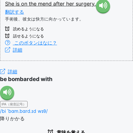
She
is
on
the
mend
after
her
surgery.
翻訳する
手術後、彼女は快方に向かっています。
読めるようになる
話せるようになる
このボタンはなに？
詳細
詳細
be bombarded with
IPA（発音記号）
/bi ˈbɑm.bɑrd.ɪd wɪθ/
降りかかる
意味を覚える