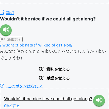
詳細
Wouldn't it be nice if we could all get along?
IPA（発音記号）
/'wʊdnt ɪt biː naɪs ɪf wi kʊd ɔl ɡɛt əlɔŋ/
みんなで仲良くできたら良いんじゃないでしょうか（良い
でしょうね）
意味を覚える
単語を覚える
このボタンはなに？
Wouldn't
it
be
nice
if
we
could
all
get
along?
翻訳する