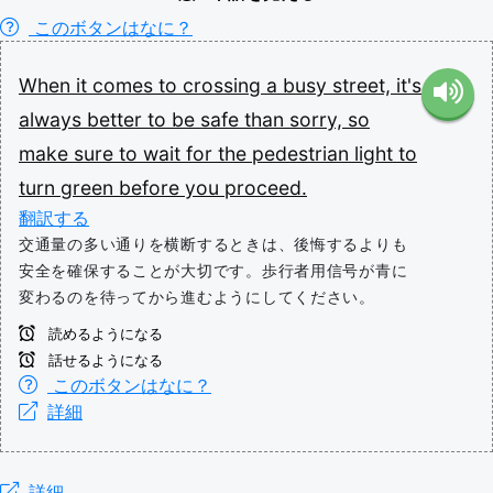
このボタンはなに？
When
it
comes
to
crossing
a
busy
street,
it's
always
better
to
be
safe
than
sorry,
so
make
sure
to
wait
for
the
pedestrian
light
to
turn
green
before
you
proceed.
翻訳する
交通量の多い通りを横断するときは、後悔するよりも
安全を確保することが大切です。歩行者用信号が青に
変わるのを待ってから進むようにしてください。
読めるようになる
話せるようになる
このボタンはなに？
詳細
詳細