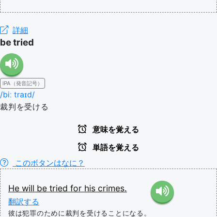
詳細
be tried
IPA（発音記号）
/biː traɪd/
裁判を受ける
意味を覚える
単語を覚える
このボタンはなに？
He
will
be
tried
for
his
crimes.
翻訳する
彼は犯罪のために裁判を受けることになる。