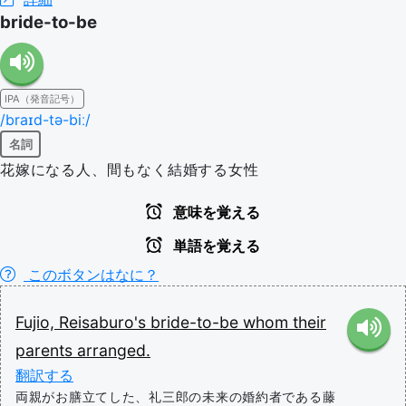
bride-to-be
IPA（発音記号）
/braɪd-tə-biː/
名詞
花嫁になる人、間もなく結婚する女性
意味を覚える
単語を覚える
このボタンはなに？
Fujio,
Reisaburo's
bride-to-be
whom
their
parents
arranged.
翻訳する
両親がお膳立てした、礼三郎の未来の婚約者である藤