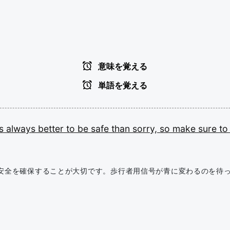
意味を覚える
単語を覚える
's
always
better
to
be
safe
than
sorry,
so
make
sure
t
安全を確保することが大切です。歩行者用信号が青に変わるのを待