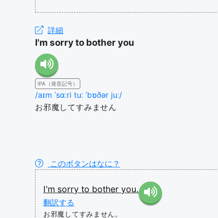
詳細
I'm sorry to bother you
IPA（発音記号）
/aɪm ˈsɑːri tuː ˈbɒðər juː/
お邪魔してすみません
このボタンはなに？
I'm
sorry
to
bother
you.
翻訳する
お邪魔してすみません。