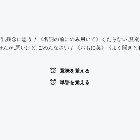
,残念に思う / 《名詞の前にのみ用いて》くだらない,貧弱な
んが,悪いけど,ごめんなさい / 《おもに英》《よく聞き
意味を覚える
単語を覚える