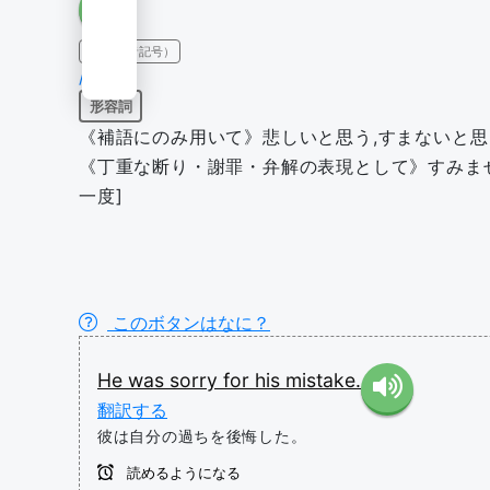
IPA（発音記号）
/'sɒri/
形容詞
《補語にのみ用いて》悲しいと思う,すまないと思う
《丁重な断り・謝罪・弁解の表現として》すみませ
一度]
このボタンはなに？
He
was
sorry
for
his
mistake.
翻訳する
彼は自分の過ちを後悔した。
読めるようになる