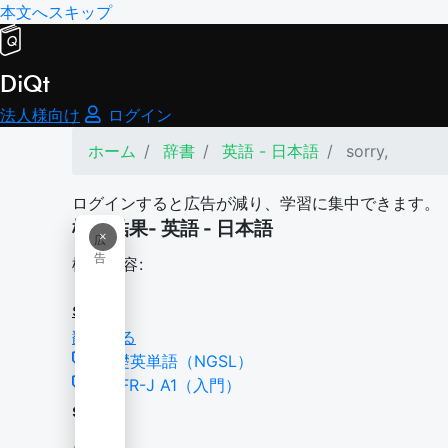
本文へスキップ
DiQt
法人様向け
ログイン
ホーム
辞書
英語 - 日本語
sorry,
ログインすると広告が減り、学習に集中できます。
検索結果- 英語 - 日本語
×
広
告
検索内容:
sorry,
翻訳する
基礎英単語（NGSL）
CEFR-J A1（入門）
sorry