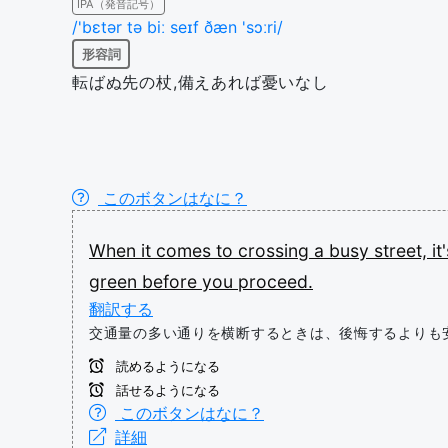
IPA（発音記号）
/'bɛtər tə biː seɪf ðæn 'sɔːri/
形容詞
転ばぬ先の杖,備えあれば憂いなし
このボタンはなに？
When
it
comes
to
crossing
a
busy
street,
it
green
before
you
proceed.
翻訳する
交通量の多い通りを横断するときは、後悔するよりも
読めるようになる
話せるようになる
このボタンはなに？
詳細