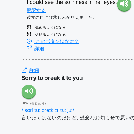
I
could
see
the
sorriness
in
her
eyes.
翻訳する
彼女の目には悲しみが見えました。
読めるようになる
話せるようになる
このボタンはなに？
詳細
詳細
Sorry to break it to you
IPA（発音記号）
/'sɑri tuː breɪk ɪt tuː juː/
言いたくはないのだけど, 残念なお知らせで悪い