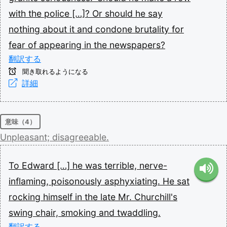
with
the
police
[…]?
Or
should
he
say
nothing
about
it
and
condone
brutality
for
fear
of
appearing
in
the
newspapers?
翻訳する
聞き取れるようになる
詳細
意味（4）
Unpleasant;
disagreeable.
To
Edward
[…]
he
was
terrible,
nerve-
inflaming,
poisonously
asphyxiating.
He
sat
rocking
himself
in
the
late
Mr.
Churchill's
swing
chair,
smoking
and
twaddling.
翻訳する