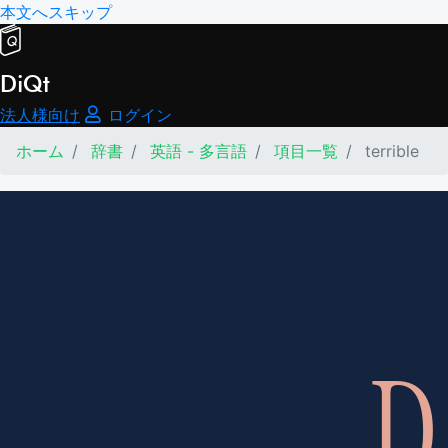
本文へスキップ
DiQt
法人様向け
ログイン
ホーム
辞書
英語 - 多言語
項目一覧
terrible