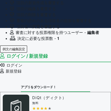
項目の新規作成を審査する
項目の編集を審査する
項目の削除を審査する
重複の恐れのある項目名の追加を審査する
項目名の変更を審査する
審査に対する投票権限を持つユーザー -
編集者
決定に必要な投票数 -
1
例文の編集設定
ログイン / 新規登録
例文の編集権限を持つユーザー -
すべてのユーザー
例文の削除を審査する
ログイン
審査に対する投票権限を持つユーザー -
編集者
新規登録
決定に必要な投票数 -
1
問題の編集設定
アプリをダウンロード！
問題の編集権限を持つユーザー -
すべてのユーザー
審査に対する投票権限を持つユーザー -
編集者
DiQt（ディクト）
決定に必要な投票数 -
1
無料
★★★★★
★★★★★