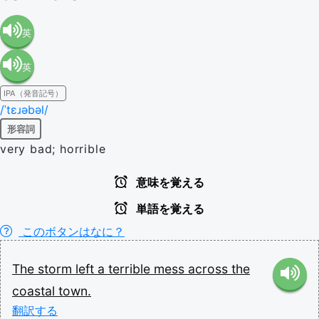
英
英
語（米
IPA（発音記号）
語（イ
国）
/ˈtɛɹəbəl/
形容詞
ギリ
(en-US)
very bad; horrible
ス）
意味を覚える
単語を覚える
(en-GB)
このボタンはなに？
The
storm
left
a
terrible
mess
across
the
coastal
town.
翻訳する