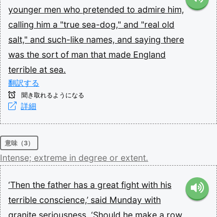
younger
men
who
pretended
to
admire
him,
calling
him
a
"true
sea-dog,"
and
"real
old
salt,"
and
such-like
names,
and
saying
there
was
the
sort
of
man
that
made
England
terrible
at
sea.
翻訳する
聞き取れるようになる
詳細
意味（3）
Intense;
extreme
in
degree
or
extent.
‘Then
the
father
has
a
great
fight
with
his
terrible
conscience,’
said
Munday
with
granite
seriousness.
‘Should
he
make
a
row