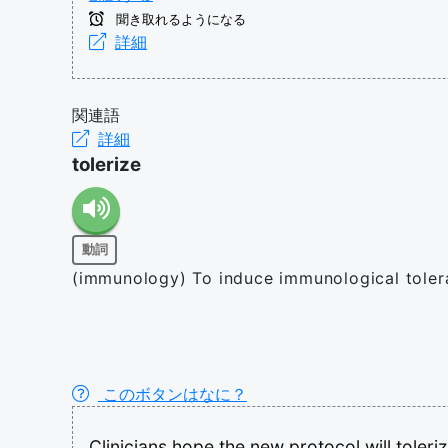
聞き取れるようになる
詳細
関連語
詳細
tolerize
動詞
(immunology) To induce immunological tole
このボタンはなに？
Clinicians
hope
the
new
protocol
will
toleri