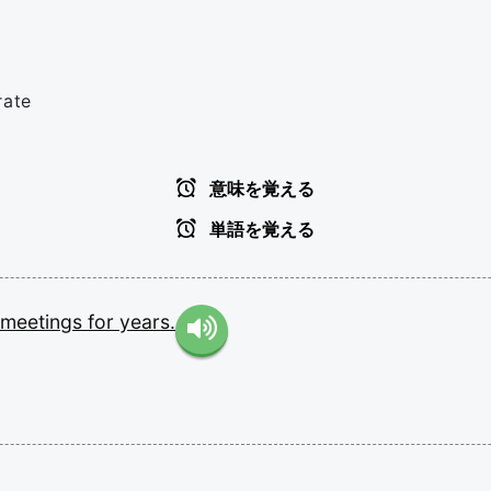
rate
意味を覚える
単語を覚える
meetings
for
years.