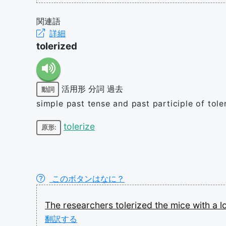
関連語
詳細
tolerized
活用形
分詞
過去
動詞
simple past tense and past participle of tole
tolerize
原形:
このボタンはなに？
The
researchers
tolerized
the
mice
with
a
l
翻訳する