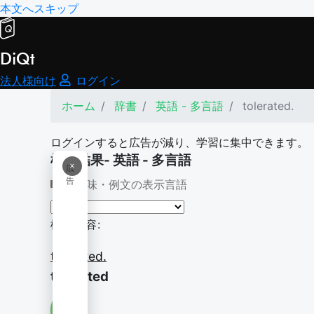
本文へスキップ
DiQt
法人様向け
ログイン
ホーム
辞書
英語 - 多言語
tolerated.
ログインすると広告が減り、学習に集中できます。
検索結果- 英語 - 多言語
×
広
告
意味・例文の表示言語
検索内容:
tolerated.
tolerated