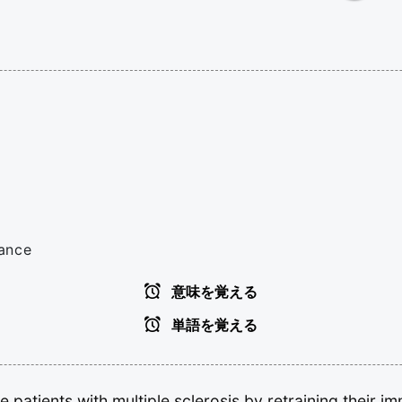
rance
意味を覚える
単語を覚える
ze
patients
with
multiple
sclerosis
by
retraining
their
im