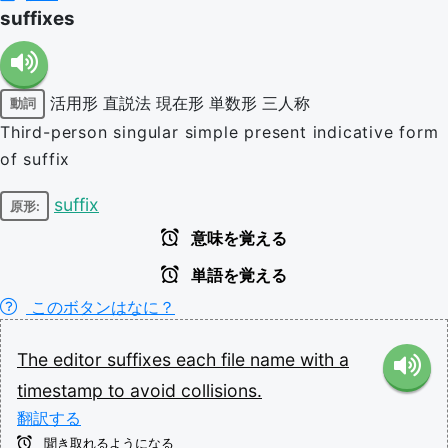
suffixes
活用形
直説法
現在形
単数形
三人称
動詞
Third-person singular simple present indicative form
of suffix
suffix
原形:
意味を覚える
単語を覚える
このボタンはなに？
The
editor
suffixes
each
file
name
with
a
timestamp
to
avoid
collisions.
翻訳する
聞き取れるようになる