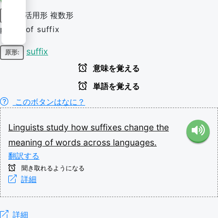
活用形
複数形
名詞
plural of suffix
suffix
原形:
意味を覚える
単語を覚える
このボタンはなに？
Linguists
study
how
suffixes
change
the
meaning
of
words
across
languages.
翻訳する
聞き取れるようになる
詳細
詳細