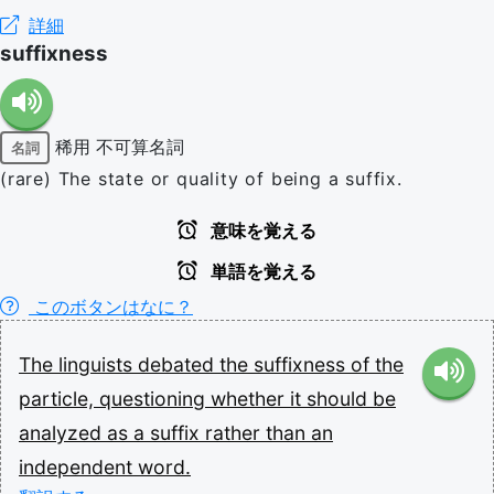
詳細
suffixness
稀用
不可算名詞
名詞
(rare) The state or quality of being a suffix.
意味を覚える
単語を覚える
このボタンはなに？
The
linguists
debated
the
suffixness
of
the
particle,
questioning
whether
it
should
be
analyzed
as
a
suffix
rather
than
an
independent
word.