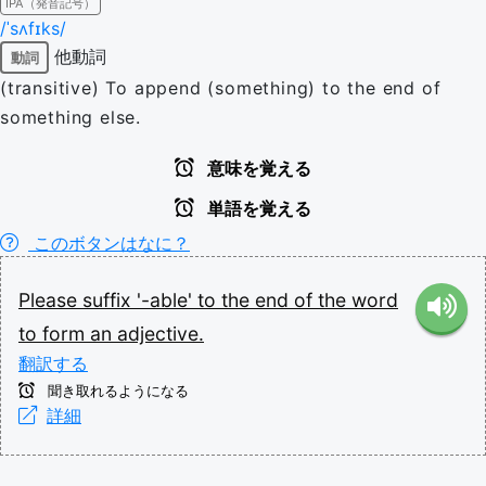
IPA（発音記号）
/ˈsʌfɪks/
他動詞
動詞
(transitive) To append (something) to the end of
something else.
意味を覚える
単語を覚える
このボタンはなに？
Please
suffix
'-able'
to
the
end
of
the
word
to
form
an
adjective.
翻訳する
聞き取れるようになる
詳細