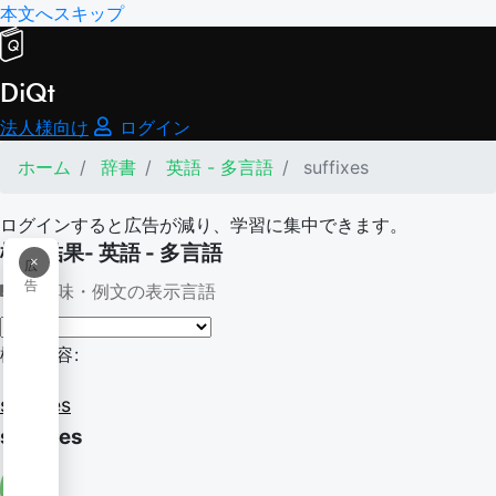
本文へスキップ
DiQt
法人様向け
ログイン
ホーム
辞書
英語 - 多言語
suffixes
ログインすると広告が減り、学習に集中できます。
検索結果- 英語 - 多言語
×
広
告
意味・例文の表示言語
検索内容:
suffixes
suffixes