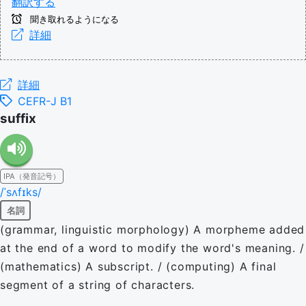
翻訳する
聞き取れるようになる
詳細
詳細
CEFR-J B1
suffix
IPA（発音記号）
/ˈsʌfɪks/
名詞
(grammar, linguistic morphology) A morpheme added
at the end of a word to modify the word's meaning. /
(mathematics) A subscript. / (computing) A final
segment of a string of characters.