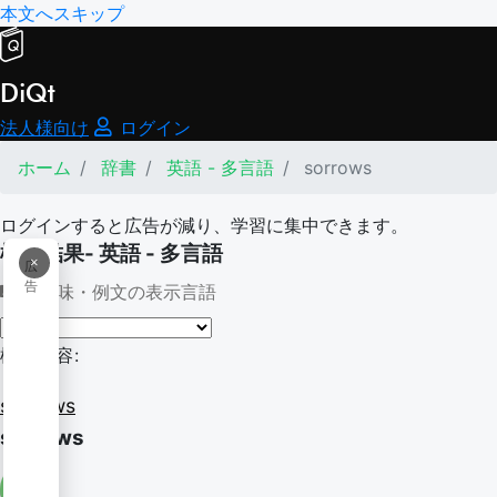
本文へスキップ
DiQt
法人様向け
ログイン
ホーム
辞書
英語 - 多言語
sorrows
ログインすると広告が減り、学習に集中できます。
検索結果- 英語 - 多言語
×
広
告
意味・例文の表示言語
検索内容:
sorrows
sorrows