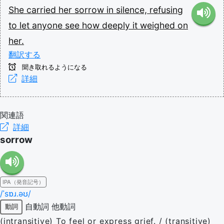
She
carried
her
sorrow
in
silence,
refusing
to
let
anyone
see
how
deeply
it
weighed
on
her.
翻訳する
聞き取れるようになる
詳細
関連語
詳細
sorrow
IPA（発音記号）
/ˈsɒɹ.əʊ/
自動詞
他動詞
動詞
(intransitive) To feel or express grief. / (transitive)