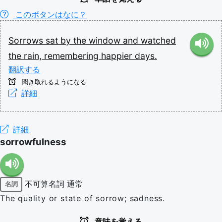
このボタンはなに？
Sorrows
sat
by
the
window
and
watched
the
rain,
remembering
happier
days.
翻訳する
聞き取れるようになる
詳細
詳細
sorrowfulness
不可算名詞
通常
名詞
The quality or state of sorrow; sadness.
意味を覚える