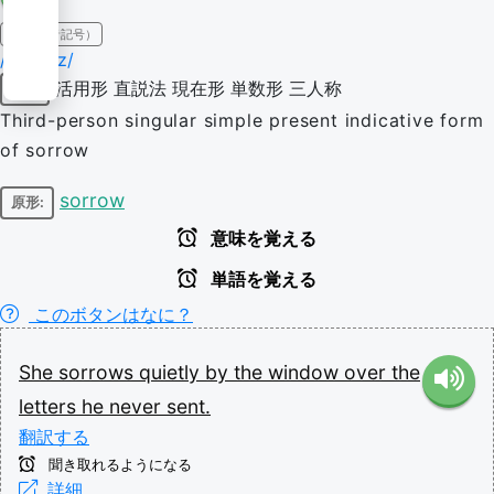
IPA（発音記号）
/ˈsɔɹoʊz/
活用形
直説法
現在形
単数形
三人称
動詞
Third-person singular simple present indicative form
of sorrow
sorrow
原形:
意味を覚える
単語を覚える
このボタンはなに？
She
sorrows
quietly
by
the
window
over
the
letters
he
never
sent.
翻訳する
聞き取れるようになる
詳細