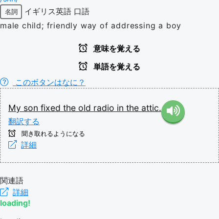
イギリス英語
口語
名詞
male child; friendly way of addressing a boy
意味を覚える
単語を覚える
このボタンはなに？
My
son
fixed
the
old
radio
in
the
attic.
翻訳する
聞き取れるようになる
詳細
関連語
詳細
loading!