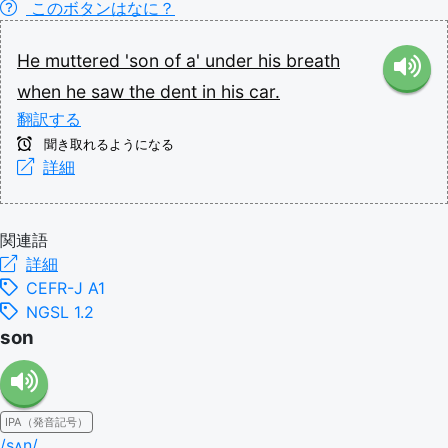
このボタンはなに？
He
muttered
'son
of
a'
under
his
breath
when
he
saw
the
dent
in
his
car.
翻訳する
聞き取れるようになる
詳細
関連語
詳細
CEFR-J A1
NGSL 1.2
son
IPA（発音記号）
/sʌn/