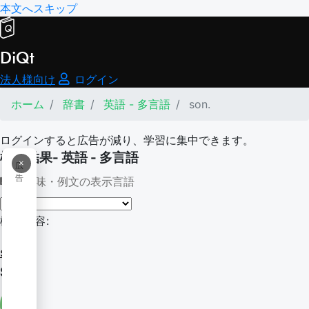
本文へスキップ
DiQt
法人様向け
ログイン
ホーム
辞書
英語 - 多言語
son.
ログインすると広告が減り、学習に集中できます。
検索結果- 英語 - 多言語
×
広
告
意味・例文の表示言語
検索内容:
son.
SON