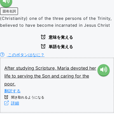
固有名詞
(Christianity) one of the three persons of the Trinity,
believed to have become incarnated in Jesus Christ
意味を覚える
単語を覚える
このボタンはなに？
After
studying
Scripture,
Maria
devoted
her
life
to
serving
the
Son
and
caring
for
the
poor.
翻訳する
聞き取れるようになる
詳細