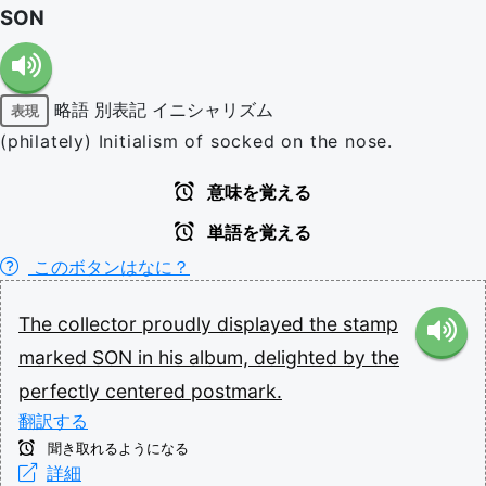
SON
略語
別表記
イニシャリズム
表現
(philately) Initialism of socked on the nose.
意味を覚える
単語を覚える
このボタンはなに？
The
collector
proudly
displayed
the
stamp
marked
SON
in
his
album,
delighted
by
the
perfectly
centered
postmark.
翻訳する
聞き取れるようになる
詳細